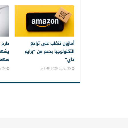
أمازون تتغلب على تراجع
طرح 
التكنولوجيا بدعم من “برايم
يشهد
داي”
سهم إ
25 يونيو, 2026 9:48 م
24 يونيو, 2026 10:24 م