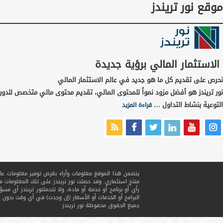
موقع نور تريندز
الاستثمار المالي برؤية جديدة
نحرص على تقديم كل ما هو جديد في عالم الاستثمار المالي
نور تريندز هو أفضل مزود نمواً للمحتوى المالي، تقديم محتوى مالي متخصص للدور
التوعية بنشاط التداول …
قراءة المزيد
يتضمن هذا الموقع معلومات وآراء بغرض توفير معلومات عامة ف
منتج استثماري. وقد حصلت نور تريندز على تلك المعلومات
رأي أو برنامج أو خدمة أو مادة، ولا تتحملنور تريندز أي مسؤ
البرامج أو الخدمات أو الأسعار (إن وجدت) في أي وقت بدون إ
جميع الحقوق محفوظة
نور تريندز