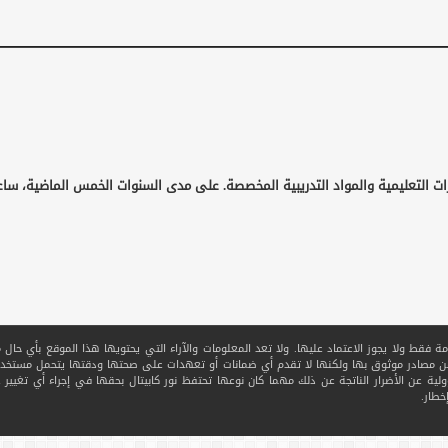
ات التعليمية والمواد التدريبية المخصصة. على مدى السنوات الخمس الماضية، ساع
قط ولا يجوز الاعتماد عليها. ولا تعد المعلومات والآراء التي يحتويها هذا الموقع بأي حال من ا
 من مصادر موثوق بها ولكنها لا تقدم أي ضمانات أو تعهدات على صحتها ودقتها يتحمل مستخدم
ولية عن الأضرار الناتجة عن ذلك مهما كان نوعها تحتفظ نور كابيتال بحقها في إجراء أي تغيير عل
خطار.