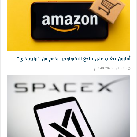
أمازون تتغلب على تراجع التكنولوجيا بدعم من “برايم داي”
25 يونيو, 2026 9:48 م