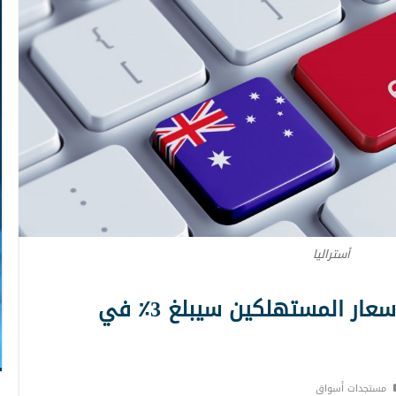
أستراليا
مسؤول أسترالي: تضخم أسعار المستهلكين سيبلغ 3٪ في
مستجدات أسواق