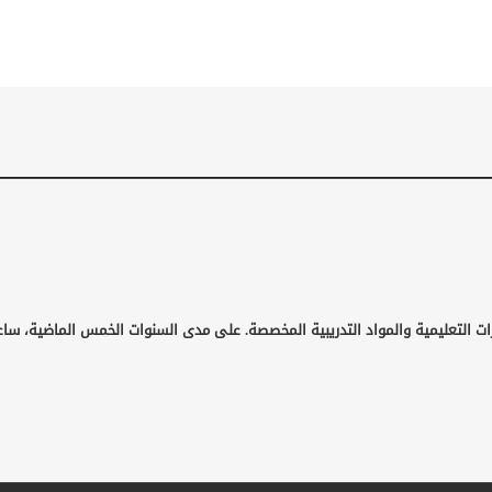
ات التعليمية والمواد التدريبية المخصصة. على مدى السنوات الخمس الماضية، ساع