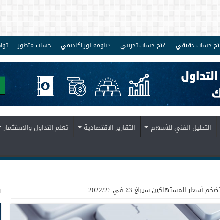
تح حساب حقيقي
فتح حساب تجريبي
دبلومة نور اكاديمي
حساب متطور
توا
التحليل الفني للأسهم
التقارير الاقتصادية
تعلم التداول والاستثمار
ف
سعار المستهلكين سيبلغ 3٪ في 2022/23