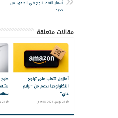
أسعار النفط تنجح في الصعود من
جديد
مقالات متعلقة
أمازون تتغلب على تراجع
طرح 
التكنولوجيا بدعم من “برايم
يشهد
داي”
سهم إ
25 يونيو, 2026 9:48 م
24 يونيو, 2026 10:24 م