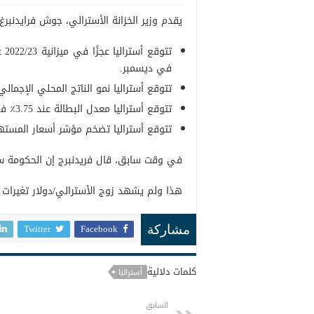
يقدم وزير الخزانة الأسترالي، جوش فرايدنبرغ، ال
في ديسمبر.
تتوقع أستراليا نمو الناتج المحلي الإجمالي عند 4.25٪ في 2021/22 و 3.5٪ في 3
تتوقع أستراليا معدل البطالة عند 3.75٪ في 2022/23.
تتوقع أستراليا تضخم مؤشر أسعار المستهلكين عند 3٪ 
في وقت سابق، قال فريدنبرج إن الحكومة ستزي
هذا ولم يشهد زوج الأسترالي/دولار تغيرات تقريبً
Twitter
Facebook
مشاركة
كلمات دلالية
أستراليا
السابق