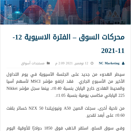
محركات السوق – الفترة الاسيوية 12-
11-2021
NC Marketing
12 نوفمبر, 2021 2:09 م
مستجدات أسواق
سيطر الهدوء من جديد على الجلسة الآسيوية في يوم التداول
الأخير من الأسبوع الجاري. فقد ارتفع مؤشر MSCI لأسهم آسيا
والمحيط الهادئ خارج اليابان بنسبة 0.40٪، بينما سجل مؤشر Nikkei
225 الياباني مكاسب يومية بنسبة 1.05٪.
من ناحية أخرى، سجلت الصين A50 ونيوزيلندا NZX 50 خسائر بلغت
0.60٪ على أبعد تقدير.
وفي سوق السلع، استقر الذهب فوق 1850 دولارًا للأوقية اليوم