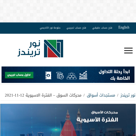
English
فتح حساب حقيقي
فتح حساب تجريبي
دبلومة نور اكاديمي
نور تريندز
/
مستجدات أسواق
/
محركات السوق – الفترة الاسيوية 12-11-2021