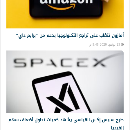
أمازون تتغلب على تراجع التكنولوجيا بدعم من “برايم داي”
25 يونيو, 2026 9:48 م
طرح سبيس إكس القياسي يشهد كميات تداول أضعاف سهم
إنفيديا