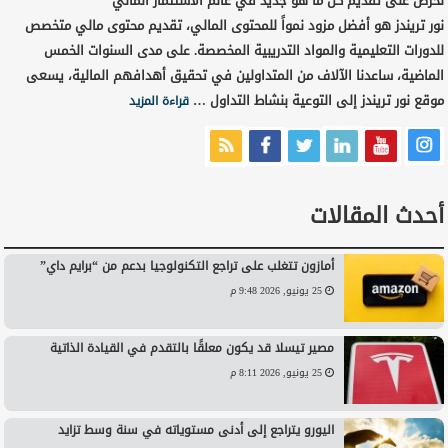
نحرص على تقديم كل ما هو جديد في عالم الاستثمار المالي
نور تريندز هو أفضل مزود نمواً للمحتوى المالي، تقديم محتوى مالي متخصص
للدورات التعليمية والمواد التدريبية المخصصة. على مدى السنوات الخمس
الماضية، ساعدنا الآلاف من المتداولين في تحقيق أهدافهم المالية، يسعى
موقع نور تريندز إلى التوعية بنشاط التداول …
قراءة المزيد
أحدث المقالات
أمازون تتغلب على تراجع التكنولوجيا بدعم من “برايم داي”
25 يونيو, 2026 9:48 م
مصير تيسلا قد يكون معلقًا بالتقدم في القيادة الذاتية
25 يونيو, 2026 8:11 م
اليورو يتراجع إلى أدنى مستوياته في سنة وسط تزايد