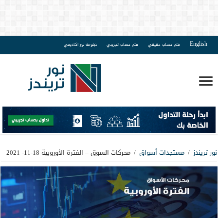
English
فتح حساب حقيقي
فتح حساب تجريبي
دبلومة نور اكاديمي
نور تريندز
/
مستجدات أسواق
/
محركات السوق – الفترة الأوروبية 18-11- 2021