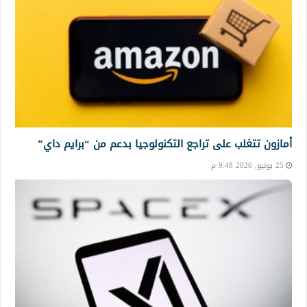
أمازون تتغلب على تراجع التكنولوجيا بدعم من “برايم داي”
25 يونيو, 2026 9:48 م