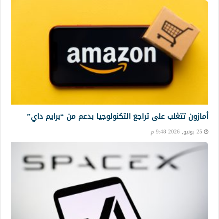
أمازون تتغلب على تراجع التكنولوجيا بدعم من “برايم داي”
25 يونيو, 2026 9:48 م