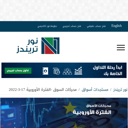
English
فتح حساب حقيقي
فتح حساب تجريبي
دبلومة نور اكاديمي
نور تريندز
/
مستجدات أسواق
/
محركات السوق -الفترة الأوروبية 17-3-2022