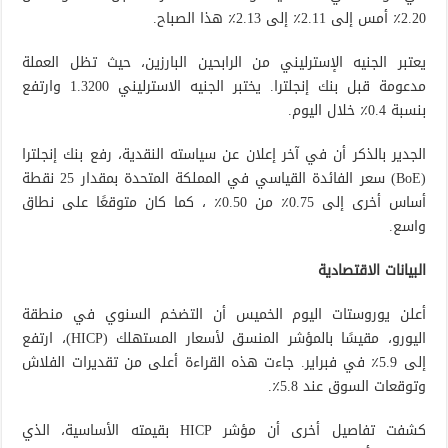
2.20٪ أمس إلى 2.11٪ إلى 2.13٪ هذا الصباح.
يعتبر الجنيه الإسترليني من الرابحين البارزين، حيث تظل العملة
مدعومة قبل بنك إنجلترا. يختبر الجنيه الاسترليني 1.3200 وارتفع
بنسبة 0.4٪ خلال اليوم.
الجدير بالذكر أن في آخر إعلان عن سياسته النقدية، رفع بنك إنجلترا
(BoE) سعر الفائدة القياسي في المملكة المتحدة بمقدار 25 نقطة
أساس أخرى إلى 0.75٪ من 0.50٪ ، كما كان متوقعًا على نطاق
واسع.
البيانات الاقتصادية
أعلن يوروستات اليوم الخميس أن التضخم السنوي في منطقة
اليورو، مقيسًا بالمؤشر المنسق لأسعار المستهلك (HICP)، ارتفع
إلى 5.9٪ في فبراير. جاءت هذه القراءة أعلى من تقديرات الفلاش
وتوقعات السوق عند 5.8٪.
كشفت تفاصيل أخرى أن مؤشر HICP بقيمته الأساسية، الذي