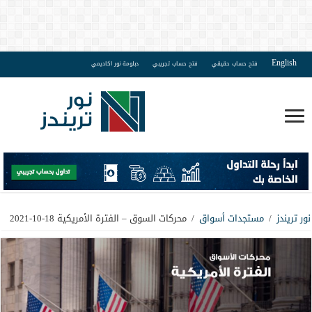
English
فتح حساب حقيقي
فتح حساب تجريبي
دبلومة نور اكاديمي
نور تريندز
/
مستجدات أسواق
/
محركات السوق – الفترة الأمريكية 18-10-2021