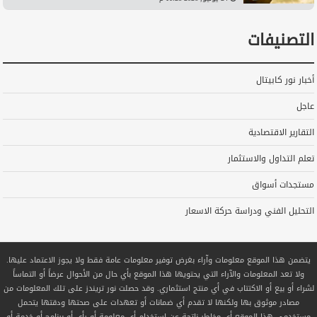
التصنيفات
أخبار نور كابيتال
عاجل
التقارير الاقتصادية
تعلم التداول والاستثمار
مستجدات أسواق
التحليل الفني ودراسة حركة الاسعار
يتضمن هذا الموقع معلومات وآراء بغرض توفير معلومات عامة فقط ولا يجوز الاعتماد عليها.
ولا تعد المعلومات والآراء التي يحتويها هذا الموقع بأي حال من الأحوال عرضاً أو التماساً
لشراء أو بيع أو الاكتتاب في أي منتج استثماري. وقد حصلت نور تريندز على تلك المعلومات من
مصادر موثوق بها ولكنها لا تقدم أي ضمانات أو تعهدات على صحتها ودقتها يتحمل
مستخدمي هذا الموقع أي مخاطر ناتجة عن استخدام أي معلومة أو رأي أو برنامج أو خدمة أو