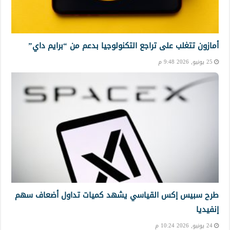
أمازون تتغلب على تراجع التكنولوجيا بدعم من “برايم داي”
25 يونيو, 2026 9:48 م
طرح سبيس إكس القياسي يشهد كميات تداول أضعاف سهم
إنفيديا
24 يونيو, 2026 10:24 م