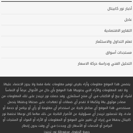
أخبار نور كابيتال
عاجل
التقارير الاقتصادية
تعلم التداول والاستثمار
مستجدات أسواق
التحليل الفني ودراسة حركة الاسعار
يتضمن هذا الموقع معلومات وآراء بغرض توفير معلومات عامة فقط ولا يجوز الاعتماد عليها.
ولا تعد المعلومات والآراء التي يحتويها هذا الموقع بأي حال من الأحوال عرضاً أو التماساً
لشراء أو بيع أو الاكتتاب في أي منتج استثماري. وقد حصلت نور تريندز على تلك المعلومات من
مصادر موثوق بها ولكنها لا تقدم أي ضمانات أو تعهدات على صحتها ودقتها يتحمل
مستخدمي هذا الموقع أي مخاطر ناتجة عن استخدام أي معلومة أو رأي أو برنامج أو خدمة أو
مادة، ولا تتحملنور تريندز أي مسؤولية عن الأضرار الناتجة عن ذلك مهما كان نوعها تحتفظ نور
كابيتال بحقها في إجراء أي تغيير على الموقع أو المعلومات أو الآراء أو المواد أو المنتجات أو
البرامج أو الخدمات أو الأسعار (إن وجدت) في أي وقت بدون إخطار.
جميع الحقوق محفوظة
نور تريندز