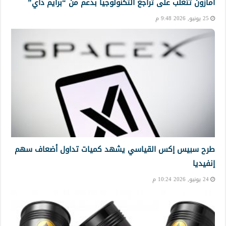
أمازون تتغلب على تراجع التكنولوجيا بدعم من “برايم داي”
25 يونيو, 2026 9:48 م
طرح سبيس إكس القياسي يشهد كميات تداول أضعاف سهم
إنفيديا
24 يونيو, 2026 10:24 م