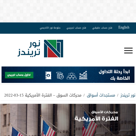
English
فتح حساب حقيقي
فتح حساب تجريبي
دبلومة نور اكاديمي
نور تريندز
/
مستجدات أسواق
/
محركات السوق – الفترة الأمريكية 15-03-2022