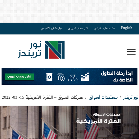
English
فتح حساب حقيقي
فتح حساب تجريبي
دبلومة نور اكاديمي
نور تريندز
/
مستجدات أسواق
/
محركات السوق – الفترة الأمريكية 15- 03- 2022