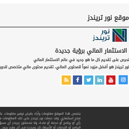
موقع نور تريندز
الاستثمار المالي برؤية جديدة
نحرص على تقديم كل ما هو جديد في عالم الاستثمار المالي
نور تريندز هو أفضل مزود نمواً للمحتوى المالي، تقديم محتوى مالي متخصص للدور
يتضمن هذا الموقع معلومات وآراء بغرض توفير معلومات عامة ف
منتج استثماري. وقد حصلت نور تريندز على تلك المعلومات
رأي أو برنامج أو خدمة أو مادة، ولا تتحملنور تريندز أي مسؤ
البرامج أو الخدمات أو الأسعار (إن وجدت) في أي وقت بدون إ