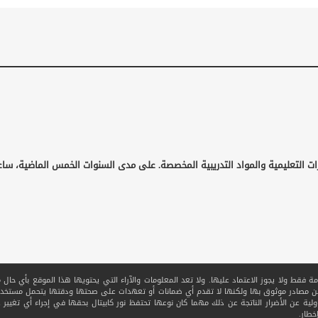
ات التعليمية والمواد التدريبية المخصصة. على مدى السنوات الخمس الماضية، ساع
قط ولا يجوز الاعتماد عليها. ولا تعد المعلومات والآراء التي يحتويها هذا الموقع بأي حال من ا
 من مصادر موثوق بها ولكنها لا تقدم أي ضمانات أو تعهدات على صحتها ودقتها يتحمل مستخدم
ولية عن الأضرار الناتجة عن ذلك مهما كان نوعها تحتفظ نور كابيتال بحقها في إجراء أي تغيير عل
خطار.