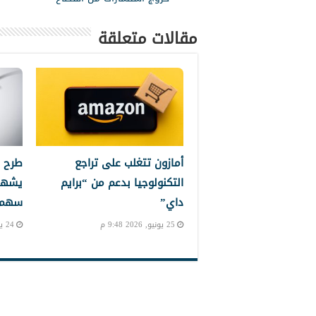
مقالات متعلقة
أمازون تتغلب على تراجع
طرح 
التكنولوجيا بدعم من “برايم
يشهد
داي”
سهم إ
25 يونيو, 2026 9:48 م
24 يونيو, 2026 10:24 م