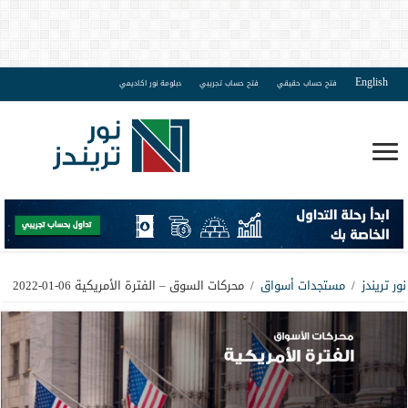
English
فتح حساب حقيقي
فتح حساب تجريبي
دبلومة نور اكاديمي
نور تريندز
/
مستجدات أسواق
/
محركات السوق – الفترة الأمريكية 06-01-2022