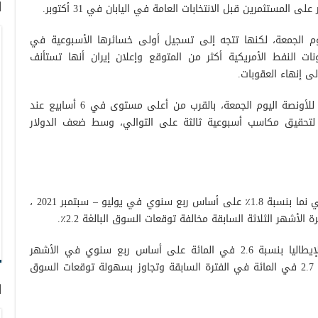
ا
المستثمرين قبل الانتخابات العامة في اليابان في 31 أكتوبر.
الجمعة، لكنها تتجه إلى تسجيل أولى خسائرها الأسبوعية في
نات النفط الأمريكية أكثر من المتوقع وإعلان إيران أنها تستأنف
ى إنهاء العقوبات.
كما تداول الذهب دون مستوى 1800 دولار للأونصة اليوم الجمعة، بالقرب من أعلى مستوى في 6 أسابيع عند
بر، حيث يستعد لتحقيق مكاسب أسبوعية ثالثة على التوالي، وسط ضعف الدولار
أظهرت التقديرات الأولية أن الاقتصاد الألماني نما بنسبة 1.8٪ على أساس ربع سنوي في يوليو – سبتمبر 2021 ،
وفي إيطاليا، نما الناتج المحلي الإجمالي لإيطاليا بنسبة 2.6 في المائة على أساس ربع سنوي في الأشهر
الثلاثة حتى سبتمبر 2021، بعد ارتفاع بنسبة 2.7 في المائة في الفترة السابقة وتجاوز بسهولة توقعات السوق
ا