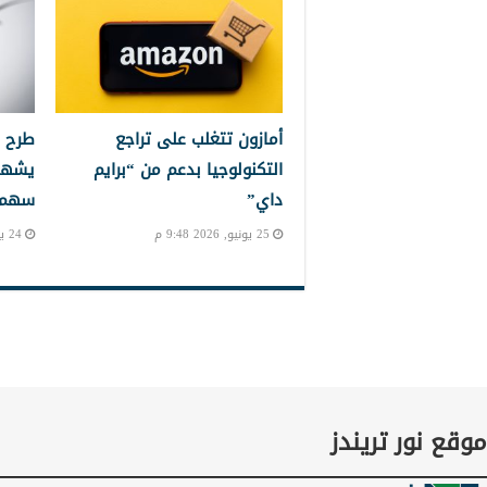
أمازون تتغلب على تراجع
طرح 
التكنولوجيا بدعم من “برايم
يشهد
داي”
سهم إ
25 يونيو, 2026 9:48 م
24 يونيو, 2026 10:24 م
موقع نور تريندز