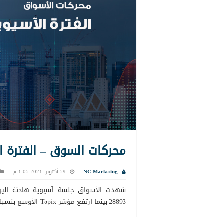
محركات السوق – الفترة الآسيوية 
NC Marketing
29 أكتوبر, 2021 1:05 م
28893،بينما ارتفع مؤشر Topix الأوسع بنسبة 0.08٪ إلى 20001 اليوم الجمعة.