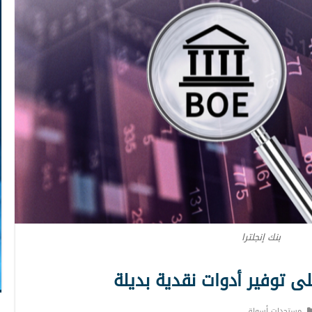
بنك إنجلترا
لى توفير أدوات نقدية بديلة
مستجدات أسواق