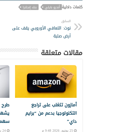
كلمات دلالية
أندرو بايلي
بنك إنجلترا
السابق
نوت: التعافي الأوروبي يقف على
أرض صلبة
مقالات متعلقة
أمازون تتغلب على تراجع
طرح 
التكنولوجيا بدعم من “برايم
يشهد
داي”
سهم إ
25 يونيو, 2026 9:48 م
24 يونيو, 2026 10:24 م