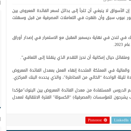
ا
اء إن الأسواق لا ينبغي أن تلجأ إلى بدائل لسعر الفائدة المعروض بين
هور عيوب سبق وأن ظهرت في التعاملات المصرفية من قبل وسهلت
وك في لندن في نهاية ديسمبر المقبل مع الاستمرار في إصدار أوراق
202.
تفائل حيال إمكانية أن نحرز التقدم الذي ينقلنا إلى التعافي”.
لمالية في المملكة المتحدة إنهاء العمل بمعدل الفائدة المعروض
دة لليلة الواحدة “الخالي من المخاطرة”، والذي يحدده البنك المركزي.
علم الدروس المستفادة من معدل الفائدة المعروض بين البنوك”مؤكدا
شرحون للمؤسسات (المصرفية) “الكسولة” الفترة الانتقالية لمعدل
ا
Pinterest
LinkedIn