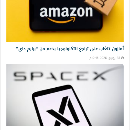
أمازون تتغلب على تراجع التكنولوجيا بدعم من “برايم داي”
25 يونيو, 2026 9:48 م