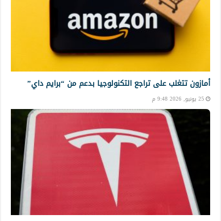
أمازون تتغلب على تراجع التكنولوجيا بدعم من “برايم داي”
25 يونيو, 2026 9:48 م