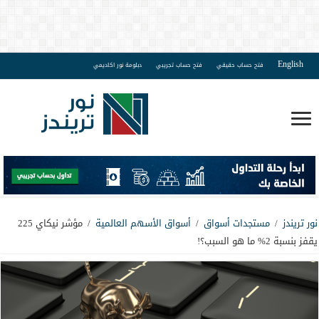
English
فتح حساب حقيقي
فتح حساب تجريبي
دبلومة نور اكاديمي
نور تريندز
/
مستجدات أسواق
/
أسواق الأسهم العالمية
/
مؤشر نيكاي 225
يقفز بنسبة 2% ما هو السبب؟!