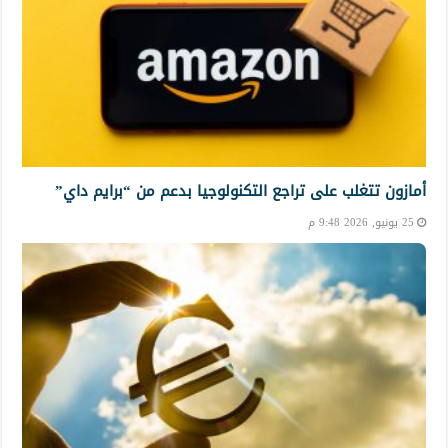
أمازون تتغلب على تراجع التكنولوجيا بدعم من “برايم داي”
25 يونيو, 2026 9:48 م