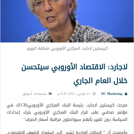
كريستين لاجارد، المركزي الأوروبي، منطقة اليورو
لاجارد: الاقتصاد الأوروبي سيتحسن
خلال العام الجاري
NC Marketing
11 مارس, 2021 6:41 م
مستجدات أسواق
صرحت كريستين لاجارد، رئيسة البنك المركزي الأوروبي(ECB)، في
مؤتمر صحفي عقب قرار البنك المركزي الأوروبي بترك إعدادات
السياسة دون تغيير بأنهم سيواصلون مراقبة أسعار الصرف”.
وأوضحت أن ” البيانات الواردة تشير إلى استمرار الضعف الاقتصادي