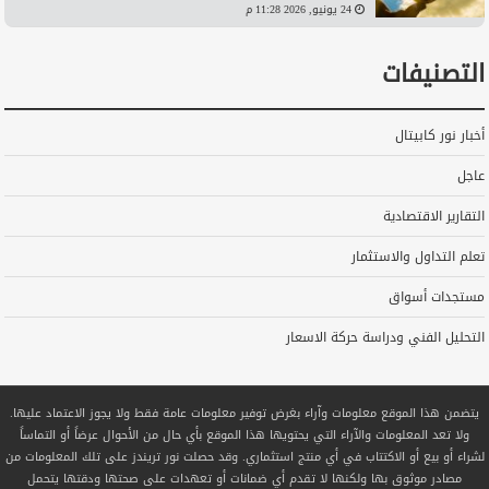
24 يونيو, 2026 11:28 م
التصنيفات
أخبار نور كابيتال
عاجل
التقارير الاقتصادية
تعلم التداول والاستثمار
مستجدات أسواق
التحليل الفني ودراسة حركة الاسعار
يتضمن هذا الموقع معلومات وآراء بغرض توفير معلومات عامة فقط ولا يجوز الاعتماد عليها.
ولا تعد المعلومات والآراء التي يحتويها هذا الموقع بأي حال من الأحوال عرضاً أو التماساً
لشراء أو بيع أو الاكتتاب في أي منتج استثماري. وقد حصلت نور تريندز على تلك المعلومات من
مصادر موثوق بها ولكنها لا تقدم أي ضمانات أو تعهدات على صحتها ودقتها يتحمل