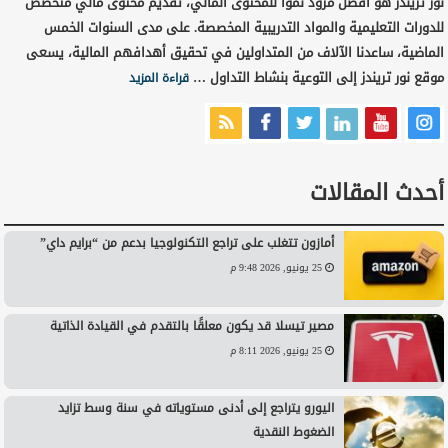
نور تريندز هو أفضل مزود نمواً للمحتوى المالي، تقديم محتوى مالي متخصص
للدورات التعليمية والمواد التدريبية المخصصة. على مدى السنوات الخمس
الماضية، ساعدنا الآلاف من المتداولين في تحقيق أهدافهم المالية، يسعى
موقع نور تريندز إلى التوعية بنشاط التداول …
قراءة المزيد
أحدث المقالات
أمازون تتغلب على تراجع التكنولوجيا بدعم من “برايم داي”
25 يونيو, 2026 9:48 م
مصير تيسلا قد يكون معلقًا بالتقدم في القيادة الذاتية
25 يونيو, 2026 8:11 م
اليورو يتراجع إلى أدنى مستوياته في سنة وسط تزايد
الضغوط النقدية