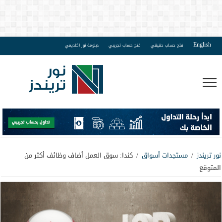
English
فتح حساب حقيقي
فتح حساب تجريبي
دبلومة نور اكاديمي
نور تريندز
/
مستجدات أسواق
/
كندا: سوق العمل أضاف وظائف أكثر من
المتوقع