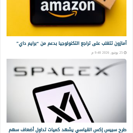
أمازون تتغلب على تراجع التكنولوجيا بدعم من “برايم داي”
25 يونيو, 2026 9:48 م
طرح سبيس إكس القياسي يشهد كميات تداول أضعاف سهم