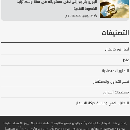
اليورو يتراجع إلى أدنى مستوياته في سنة وسط تزايد
الضغوط النقدية
24 يونيو, 2026 11:28 م
التصنيفات
أخبار نور كابيتال
عاجل
التقارير الاقتصادية
تعلم التداول والاستثمار
مستجدات أسواق
التحليل الفني ودراسة حركة الاسعار
يتضمن هذا الموقع معلومات وآراء بغرض توفير معلومات عامة فقط ولا يجوز الاعتماد عليها.
ولا تعد المعلومات والآراء التي يحتويها هذا الموقع بأي حال من الأحوال عرضاً أو التماساً