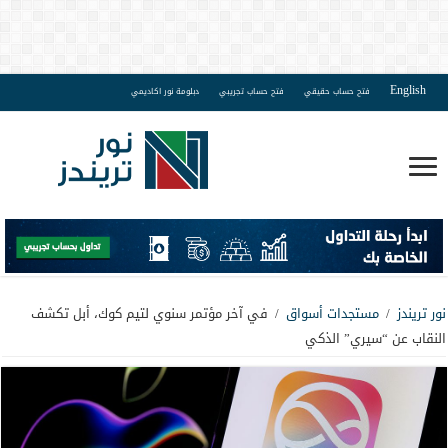
English
فتح حساب حقيقي
فتح حساب تجريبي
دبلومة نور اكاديمي
نور تريندز
/
مستجدات أسواق
/
في آخر مؤتمر سنوي لتيم كوك، أبل تكشف
النقاب عن “سيري” الذكي