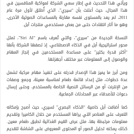
ويأتي هذا التحديث في إطار سعي الشركة لمواكبة المنافسين في
هذا المجال، حيث أعلنت بأن “سيري”، الذي أُطلق لأول مرة عام
2011، لم يعد بالمستوى نفسه مقارنة بالمساعدات الصوتية الأخرى،
وهو ما أثار انتقادات حتى من بعض مستخدمي منتجات آبل.
النسخة الجديدة من “سيري”، والتي تُعرف باسم “Siri AI”، تمثل
محور استراتيجية أبل في الذكاء الاصطناعي، إذ تصفها الشركة بأنها
“أكثر قدرة بكثير” على مساعدة المستخدمين في إنجاز المهام
والوصول إلى المعلومات عبر مختلف أجهزتها.
ومن أبرز ما يميز هذا الإصدار قدرته على تنفيذ مهام مركبة تشمل
عدة خطوات، مثل إعداد قائمة طعام لمناسبة معينة، وجمع وصفات
من الإنترنت أو من الرسائل النصية الخاصة بالمستخدم، وحتى إرسال
دعوات للأصدقاء عبر المحادثات الجماعية.
كما أضافت أبل خاصية “الذكاء البصري” لسيري، حيث أصبح بإمكانه
التعرف على العناصر التي يراها المستخدم من خلال الكاميرا وتقديم
معلومات مرتبطة بها، مثل عرض القيم الغذائية لطبق طعام معين.
كذلك يمكنه تحليل الصور أو المحتوى المعروض على الشاشة لتقديم