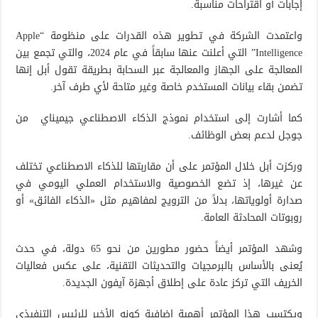
إجابات أو اقتراحات مناسبة.
واعتمدت الشركة في تطوير هذه القدرات على منظومة “Apple
Intelligence” التي أعلنت عنها سابقاً في عام 2024، والتي تجمع بين
المعالجة على الجهاز والمعالجة عبر السحابة بطريقة تقول أبل إنها
تضمن بقاء بيانات المستخدم خاصة وغير متاحة لأي طرف آخر.
كما أشارت إلى استخدام نموذج الذكاء الاصطناعي جيميناي من
جوجل لدعم بعض الوظائف.
وركزت أبل خلال المؤتمر على أن مقاربتها للذكاء الاصطناعي تختلف
عن غيرها، إذ تضع الخصوصية والاستخدام العملي اليومي في
صدارة أولوياتها، بدلاً من الترويج لمفاهيم مثل «الذكاء الفائق» أو
روبوتات المحادثة العامة.
وشهد المؤتمر أيضاً حضور مطورين من نحو 65 دولة، في حدث
يُعنى بالأساس بالبرمجيات والتحديثات التقنية، على عكس فعاليات
الخريف التي تركز عادة على إطلاق أجهزة آيفون الجديدة.
ويكتسب هذا المؤتمر أهمية إضافية كونه الأخير للرئيس التنفيذي