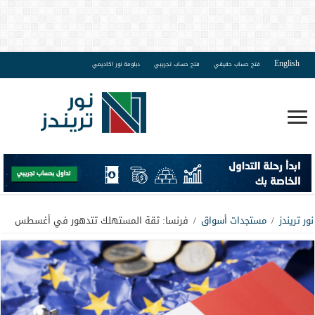
English
فتح حساب حقيقي
فتح حساب تجريبي
دبلومة نور اكاديمي
نور تريندز
/
مستجدات أسواق
/
فرنسا: ثقة المستهلك تتدهور في أغسطس