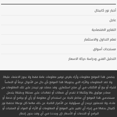
أخبار نور كابيتال
عاجل
التقارير الاقتصادية
تعلم التداول والاستثمار
مستجدات أسواق
التحليل الفني ودراسة حركة الاسعار
يتضمن هذا الموقع معلومات وآراء بغرض توفير معلومات عامة فقط ولا يجوز الاعتماد عليها.
ولا تعد المعلومات والآراء التي يحتويها هذا الموقع بأي حال من الأحوال عرضاً أو التماساً
لشراء أو بيع أو الاكتتاب في أي منتج استثماري. وقد حصلت نور تريندز على تلك المعلومات من
مصادر موثوق بها ولكنها لا تقدم أي ضمانات أو تعهدات على صحتها ودقتها يتحمل
مستخدمي هذا الموقع أي مخاطر ناتجة عن استخدام أي معلومة أو رأي أو برنامج أو خدمة أو
مادة، ولا تتحملنور تريندز أي مسؤولية عن الأضرار الناتجة عن ذلك مهما كان نوعها تحتفظ نور
كابيتال بحقها في إجراء أي تغيير على الموقع أو المعلومات أو الآراء أو المواد أو المنتجات أو
البرامج أو الخدمات أو الأسعار (إن وجدت) في أي وقت بدون إخطار.