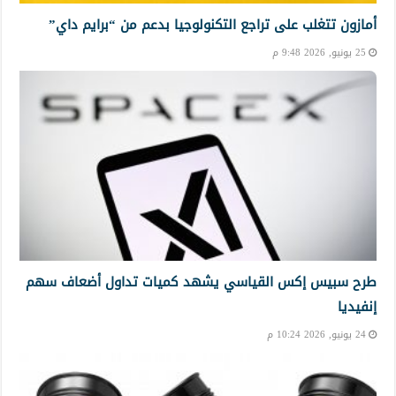
أمازون تتغلب على تراجع التكنولوجيا بدعم من “برايم داي”
25 يونيو, 2026 9:48 م
طرح سبيس إكس القياسي يشهد كميات تداول أضعاف سهم
إنفيديا
24 يونيو, 2026 10:24 م