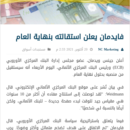
فايدمان يعلن استقالته بنهاية العام
NC Marketing
20 أكتوبر, 2021 2:33 م
مستجدات أسواق
أعلن جينس ويدمان، عضو مجلس إدارة البنك المركزي الأوروبي
(ECB) ورئيس البنك المركزي الألماني، اليوم الأربعاء أنه سيستقيل
من منصبه بحلول نهاية العام.
في بيان نُشر على موقع البنك المركزي الألماني الإلكتروني، قال
Weidmann: “لقد توصلت إلى استنتاج مفاده أن أكثر من 10 سنوات
هي مقياس جيد للوقت لبدء صفحة جديدة – للبنك الألماني، ولكن
أيضًا بالنسبة لي شخصيًا”.
فيما يتعلق باستراتيجية سياسة البنك المركزي الأوروبي، قال
فايدمان “تم الاتفاق على هدف تضخم متماثل وأكثر وضوحًا. يجب