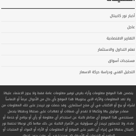
أخبار نور كابيتال
عاجل
التقارير الاقتصادية
تعلم التداول والاستثمار
مستجدات أسواق
التحليل الفني ودراسة حركة الاسعار
يتضمن هذا الموقع معلومات وآراء بغرض توفير معلومات عامة فقط ولا يجوز الاعتماد عليها.
ولا تعد المعلومات والآراء التي يحتويها هذا الموقع بأي حال من الأحوال عرضاً أو التماساً
لشراء أو بيع أو الاكتتاب في أي منتج استثماري. وقد حصلت نور تريندز على تلك المعلومات من
مصادر موثوق بها ولكنها لا تقدم أي ضمانات أو تعهدات على صحتها ودقتها يتحمل
مستخدمي هذا الموقع أي مخاطر ناتجة عن استخدام أي معلومة أو رأي أو برنامج أو خدمة أو
مادة، ولا تتحملنور تريندز أي مسؤولية عن الأضرار الناتجة عن ذلك مهما كان نوعها تحتفظ نور
كابيتال بحقها في إجراء أي تغيير على الموقع أو المعلومات أو الآراء أو المواد أو المنتجات أو
البرامج أو الخدمات أو الأسعار (إن وجدت) في أي وقت بدون إخطار.