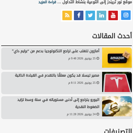
موقع نور تريندز إلى التوعية بنشاط التداول …
قراءة المزيد
أحدث المقالات
أمازون تتغلب على تراجع التكنولوجيا بدعم من “برايم داي”
25 يونيو, 2026 9:48 م
مصير تيسلا قد يكون معلقًا بالتقدم في القيادة الذاتية
25 يونيو, 2026 8:11 م
اليورو يتراجع إلى أدنى مستوياته في سنة وسط تزايد
الضغوط النقدية
24 يونيو, 2026 11:28 م
التصنيفات