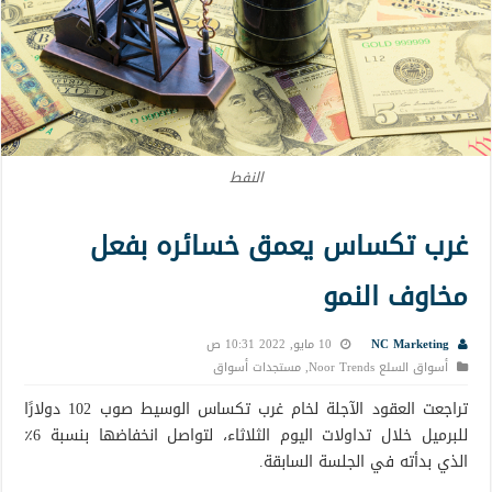
النفط
غرب تكساس يعمق خسائره بفعل
مخاوف النمو
NC Marketing
10 مايو, 2022 10:31 ص
أسواق السلع Noor Trends
,
مستجدات أسواق
تراجعت العقود الآجلة لخام غرب تكساس الوسيط صوب 102 دولارًا
للبرميل خلال تداولات اليوم الثلاثاء، لتواصل انخفاضها بنسبة 6٪
الذي بدأته في الجلسة السابقة.