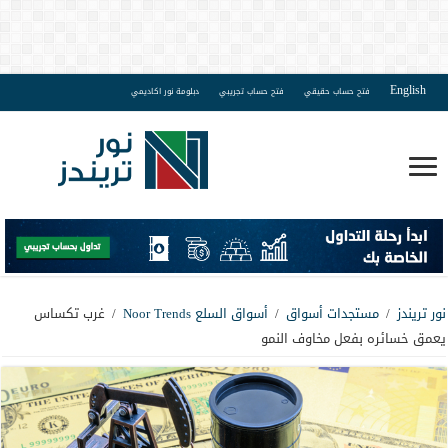
English
فتح حساب حقيقي
فتح حساب تجريبي
دبلومة نور اكاديمي
نور تريندز
/
مستجدات أسواق
/
أسواق السلع Noor Trends
/
غرب تكساس
يعمق خسائره بفعل مخاوف النمو