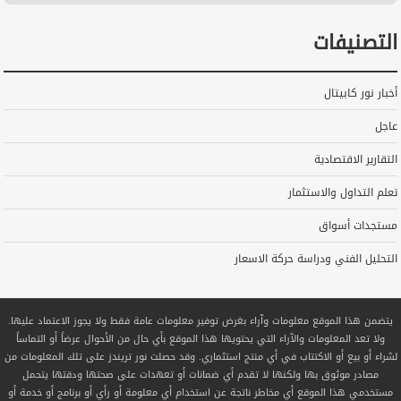
التصنيفات
أخبار نور كابيتال
عاجل
التقارير الاقتصادية
تعلم التداول والاستثمار
مستجدات أسواق
التحليل الفني ودراسة حركة الاسعار
يتضمن هذا الموقع معلومات وآراء بغرض توفير معلومات عامة فقط ولا يجوز الاعتماد عليها.
ولا تعد المعلومات والآراء التي يحتويها هذا الموقع بأي حال من الأحوال عرضاً أو التماساً
لشراء أو بيع أو الاكتتاب في أي منتج استثماري. وقد حصلت نور تريندز على تلك المعلومات من
مصادر موثوق بها ولكنها لا تقدم أي ضمانات أو تعهدات على صحتها ودقتها يتحمل
مستخدمي هذا الموقع أي مخاطر ناتجة عن استخدام أي معلومة أو رأي أو برنامج أو خدمة أو