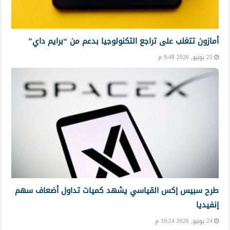
أمازون تتغلب على تراجع التكنولوجيا بدعم من “برايم داي”
25 يونيو, 2026 9:48 م
طرح سبيس إكس القياسي يشهد كميات تداول أضعاف سهم
إنفيديا
24 يونيو, 2026 10:24 م