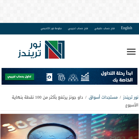
English
فتح حساب حقيقي
فتح حساب تجريبي
دبلومة نور اكاديمي
نور تريندز
/
مستجدات أسواق
/
داو جونز يرتفع بأكثر من 100 نقطة بنهاية
الأسبوع