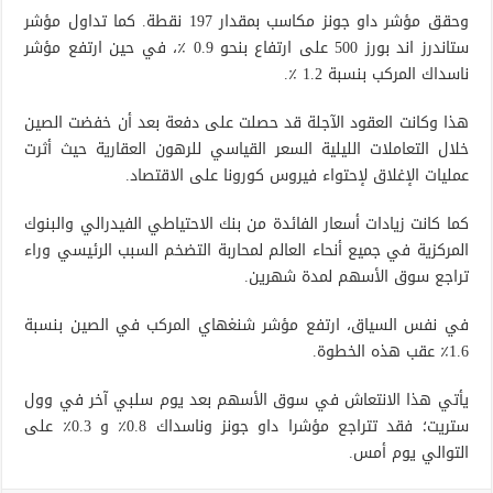
وحقق مؤشر داو جونز مكاسب بمقدار 197 نقطة. كما تداول مؤشر
ستاندرز اند بورز 500 على ارتفاع بنحو 0.9 ٪، في حين ارتفع مؤشر
ناسداك المركب بنسبة 1.2 ٪.
هذا وكانت العقود الآجلة قد حصلت على دفعة بعد أن خفضت الصين
خلال التعاملات الليلية السعر القياسي للرهون العقارية حيث أثرت
عمليات الإغلاق لإحتواء فيروس كورونا على الاقتصاد.
كما كانت زيادات أسعار الفائدة من بنك الاحتياطي الفيدرالي والبنوك
المركزية في جميع أنحاء العالم لمحاربة التضخم السبب الرئيسي وراء
تراجع سوق الأسهم لمدة شهرين.
في نفس السياق، ارتفع مؤشر شنغهاي المركب في الصين بنسبة
1.6٪ عقب هذه الخطوة.
يأتي هذا الانتعاش في سوق الأسهم بعد يوم سلبي آخر في وول
ستريت؛ فقد تتراجع مؤشرا داو جونز وناسداك 0.8٪ و 0.3٪ على
التوالي يوم أمس.