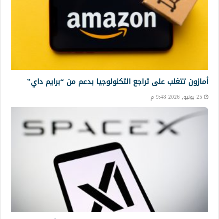
أمازون تتغلب على تراجع التكنولوجيا بدعم من “برايم داي”
25 يونيو, 2026 9:48 م