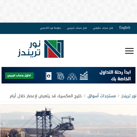
English
فتح حساب حقيقي
فتح حساب تجريبي
دبلومة نور اكاديمي
نور تريندز
/
مستجدات أسواق
/
خليج المكسيك قد يتعرض لإعصار خلال أيام