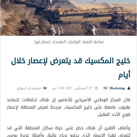
صناعة النفط، الولايات المتحدة، إعصار لورا
خليج المكسيك قد يتعرض لإعصار خلال
أيام
NC Marketing
27 أغسطس, 2021 1:49 ص
مستجدات أسواق
قال المركز الوطني الأمريكي للأعاصير إن هناك احتمالات تتصاعد
بهبوب عاصفة على خليج المكسيك، مرجحة تعرض المنطقة لإعصار
قوي الأحد المقبل.
وأضاف التقرير أن هناك خطر على حياة سكان المنطقة التي قد
تتعرض لهذا الإعصار الذي يدفع برياح عاتية، وأمطار غزيرة يومي