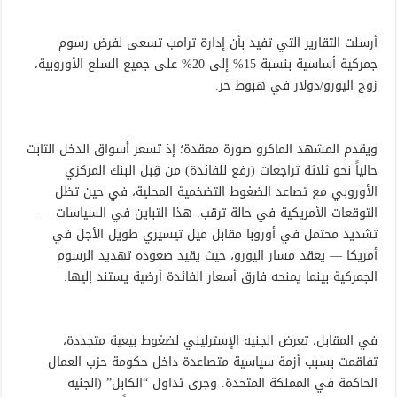
أرسلت التقارير التي تفيد بأن إدارة ترامب تسعى لفرض رسوم
جمركية أساسية بنسبة 15% إلى 20% على جميع السلع الأوروبية،
زوج اليورو/دولار في هبوط حر.
ويقدم المشهد الماكرو صورة معقدة؛ إذ تسعر أسواق الدخل الثابت
حالياً نحو ثلاثة تراجعات (رفع للفائدة) من قِبل البنك المركزي
الأوروبي مع تصاعد الضغوط التضخمية المحلية، في حين تظل
التوقعات الأمريكية في حالة ترقب. هذا التباين في السياسات —
تشديد محتمل في أوروبا مقابل ميل تيسيري طويل الأجل في
أمريكا — يعقد مسار اليورو، حيث يقيد صعوده تهديد الرسوم
الجمركية بينما يمنحه فارق أسعار الفائدة أرضية يستند إليها.
في المقابل، تعرض الجنيه الإسترليني لضغوط بيعية متجددة،
تفاقمت بسبب أزمة سياسية متصاعدة داخل حكومة حزب العمال
الحاكمة في المملكة المتحدة. وجرى تداول “الكابل” (الجنيه