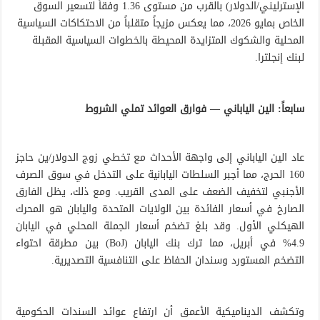
الإسترليني/الدولار) بالقرب من مستوى 1.36 وفقاً لتسعير السوق
الخاص بمايو 2026، مما يعكس مزيجاً متقلباً من الاحتكاكات السياسية
المحلية والشكوك المتزايدة المحيطة بالخطوات السياسية المقبلة
لبنك إنجلترا.
سابعاً: الين الياباني — فوارق العوائد تملي الشروط
عاد الين الياباني إلى واجهة الأحداث مع تخطي زوج الدولار/ين حاجز
160 الحرج، مما أجبر السلطات اليابانية على التدخل في سوق الصرف
الأجنبي لتخفيف الضعف على المدى القريب. ومع ذلك، يظل الفارق
الصارخ في أسعار الفائدة بين الولايات المتحدة واليابان هو المحرك
الهيكلي الأول. وقد بلغ تضخم أسعار الجملة المحلي في اليابان
4.9% في أبريل، مما ترك بنك اليابان (BoJ) بين مطرقة احتواء
التضخم المستورد وسندان الحفاظ على التنافسية التصديرية.
وتكشف الديناميكية الأعمق أن ارتفاع عوائد السندات الحكومية