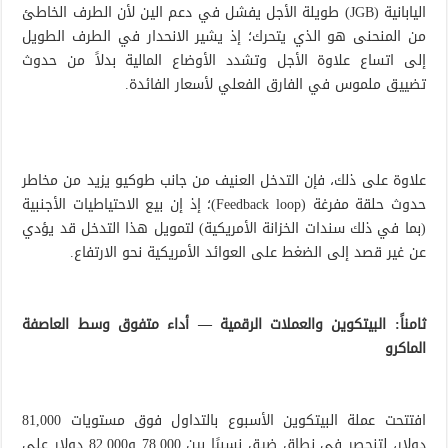
اليابانية (JGB) طويلة الأجل يفشل في دعم الين لأن الطرف الخاطئ
من المنحنى هو الذي يتحرك؛ إذ يشير الانحدار في الطرف الطويل
إلى اتساع علاوة الأجل وتشدد الأوضاع المالية بدلاً من حدوث
تضييق ملموس في الفارق الفعلي لأسعار الفائدة.
علاوة على ذلك، فإن التدخل العنيف من جانب طوكيو يزيد من مخاطر
حدوث حلقة مفرغة (Feedback loop)؛ إذ إن بيع الاحتياطيات الأجنبية
(بما في ذلك سندات الخزانة الأمريكية) لتمويل هذا التدخل قد يؤدي
عن غير قصد إلى الضغط على العوائد الأمريكية نحو الارتفاع.
ثامناً: البيتكوين والعملات الرقمية — أداء متفوق وسط العاصفة
الماكرو
افتتحت عملة البيتكوين الأسبوع بالتداول فوق مستويات 81,000
دولار، لتنحصر في نطاق ضيق نسبيًا بين 78,000 و82,000 دولار على