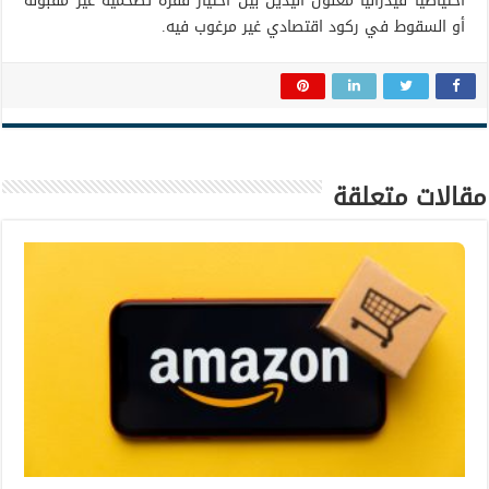
احتياطياً فيدرالياً مغلول اليدين بين اختيار قفزة تضخمية غير مقبولة
أو السقوط في ركود اقتصادي غير مرغوب فيه.
مقالات متعلقة