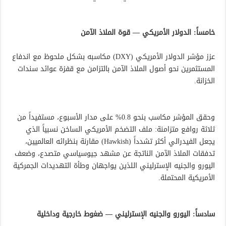
خامساً: الدولار الأمريكي — قوة الملاذ الآمن
عزز مؤشر الدولار الأمريكي (DXY) مكاسبه بشكل ملحوظ مع اندفاع
المستثمرين نحو أصول الملاذ الآمن بالتزامن مع قفزة عوائد سندات
الخزانة.
وحقق المؤشر مكاسب بنحو 0.8% على مدار الأسبوع، مستفيداً من
ثلاثة روافع متزامنة: ملف التضخم الأمريكي الساخن نسبياً الذي
يجعل الفيدرالي أكثر تشدداً (Hawkish) مقارنة بنظرائه العالميين،
تدفقات الملاذ الآمن الناتجة عن مشهد جيوسياسي متصدع، وضعف
اليورو والجنيه الإسترليني اللذين يواجهان وطأة التهديدات الجمركية
الأمريكية المحتملة.
سادساً: اليورو والجنيه الإسترليني — ضغوط خارجية وداخلية