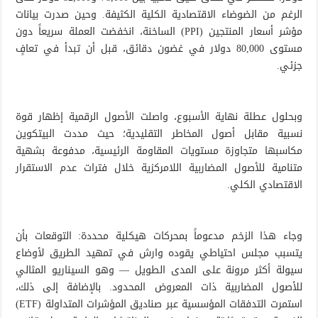
الرغم من الضوضاء الاقتصادية الكلية الكثيفة. وحين صدرت بيانات
مؤشر أسعار المنتجين (PPI) الساخنة، انخفضت العملة سريعاً دون
مستوى 80,000 دولار في غضون دقائق، قبل أن تبدأ في تعافٍ
جزئي.
وبحلول عطلة نهاية الأسبوع، واصلت الأصول الرقمية إظهار قوة
نسبية مقابل أصول المخاطر التقليدية؛ حيث مددت البيتكوين
مكاسبها متجاوزة مستويات المقاومة الرئيسية، مدفوعة بشهية
متنامية للأصول المضاربية اللامركزية خلال فترات عدم الاستقرار
الاقتصادي الكلي.
وجاء هذا الزخم مدعوماً بمحركات هيكلية محددة: التوقعات بأن
يتسبب مجلس احتياطي يقوده وارش في تمهيد الطريق لأوضاع
سيولة أكثر مرونة على المدى الطويل — وهو السيناريو المثالي
للأصول المضاربية ذات المعروض المحدود. بالإضافة إلى ذلك،
استمرت التدفقات المؤسسية عبر صناديق المؤشرات المتداولة (ETF)