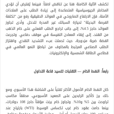
تكشف الآلية الكامنة هنا عن تناقض لافتاً: فبينما يُفترض أن تؤدي
المخاطر الجيوسياسية المتصاعدة إلى زيادة الطلب على الملاذات
الآمنة، فإن الارتفاع الصاروخي في العوائد الحقيقية رفع من “تكلفة
الفرصة البديلة” لحيازة السبائك غير المدرة للدخل. وأدى تجاوز
العوائد حاجز 4.5%، إلى جانب تراجع الطلب الفعلي على خام الذهب
من الهند، إلى إبقاء المعادن النفيسة في موقف دفاعي. وتجرعت
الفضة ضربة مزدوجة، حيث تحملت عبء التشديد النقدي واهتزاز
الطلب الصناعي المرتبط بالمخاوف من تباطؤ النمو العالمي في
قطاعي الطاقة الشمسية والإلكترونيات.
رابعاً: النفط الخام — التقلبات تتسيد قاعة التداول
كان النفط الخام الأصول الأكثر تقلباً على الشاشة هذا الأسبوع، ومع
ذلك برز كأكبر الرابحين على الصعيد الأسبوعي، محققاً مكاسب
تراوحت بين 5% و10%. وتجاوز خام برنت مؤقتاً حاجز 108 دولارات،
بينما حامت عقود خام غرب تكساس الوسيط (WTI) بارتياح عند