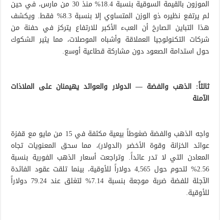
الموزون بالقيمة السوقية بنسبة 18.4% منذ 30 من مارس، في حين
لم يرتفع نظيره ذو الوزن المتساوي إلا بنسبة 8.3% فقط. ويكشف
هذا التباين الصارخ أن العبء الأكبر للارتفاع يتركز في حفنة من
شركات التكنولوجيا العملاقة وأشباه الموصلات، مما يثير الشكوك
حول استدامة الصعود دون مشاركة قطاعية أوسع.
ثالثاً: الذهب والفضة — الدولار والعوائد يهيمنان على الملاذات
الآمنة
واجه الذهب والفضة ضغوطاً بيعية مكثفة في 15 من مايو مع قفزة
عوائد الخزانة وقوة الأخضر (الدولار)، مما سحق المعنويات تجاه
المعادن التي لا تدر عائداً. وتراجعت أسعار الذهب الفورية بنسبة
2.56% لتحوم حول 4,565 دولاراً للأوقية، بينما تلقت عقود الفائدة
الآجلة للفضة ضربة موجعة بنسبة 7.14% لتغلق عند 79.24 دولاراً
للأوقية.