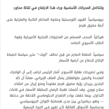
وتتكامل المحركات الأساسية وراء هذا الارتفاع في ثلاثة محاور:
جيوسياسياً: القيود اللوجستية وعلاوة المخاطر الناتجة والمترتبة على
أزمة مضيق هرمز.
هيكلياً: السحب المستمر من المخزونات التجارية الأمريكية وقوة
الطلب الآسيوي الصامد.
سياسياً: الحفاظ الصارم من قِبل تحالف “أوبك+” على سياسة انضباط
الإنتاج للدفاع عن أرضية الأسعار.
وفي تصريحات نهاية الأسبوع، أشار الرئيس ترامب إلى أن الولايات
المتحدة والصين متوافقتان بشأن الملف الإيراني، معلناً أن كلا
البلدين يريدان رؤية مضيق هرمز مفتوحاً ومنع إيران من امتلاك
سلاح نووي. وقد أشعلت لهجة الرفض السابقة الأسعار في قاعات
التداول، بينما خففت بوادر الانفراج الدبلوماسي اللاحقة من حدتها
— وهو ديناميكي يبرز مدى هشاشة التوازن الجيوسياسي،
وحساسية الأسواق الفائقة لأي تغيير في النبرة الرسمية.