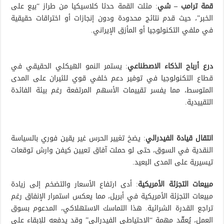
قمة ترامب – شي
: مثلت القمة حدثا كلاسيكيا من طراز “بيع على
الخبر”، حيث قدم نتائج محدودة ودون إنجازات أو اختراقات حقيقية
في ملفي التكنولوجيا أو المأزق الإيراني.
درع أرباح الذكاء الاصطناعي
: يستمر النمو الهيكلي الحقيقي في
قطاع التكنولوجيا في توفير دعم خلفي قوي للثيران على المدى
المتوسط، مما يفسر تقييمات الأسهم المرتفعة رغم بيئة الفائدة
التقييدية.
انتقال قيادة الفيدرالي
: يضخ تغيير الحرس غير يقين فوري بالسياسة
النقدية في السوق، حتى لو حملت آفاق تعيين كيفن وارش توقعات
تيسيرية على المدى البعيد.
مبيعات التجزئة الأمريكية
: أدى ارتفاع الأسعار والتضخم إلى زيادة
مبيعات التجزئة الأمريكية في أبريل، مما يعكس استمرار الإنفاق رغم
تراجع القدرة الشرائية. هذا التماسك الاستهلاكي، المدعوم بسوق
العمل، يُعقّد مهمة “الاحتياطي الفيدرالي” وقد يدفعه للإبقاء على