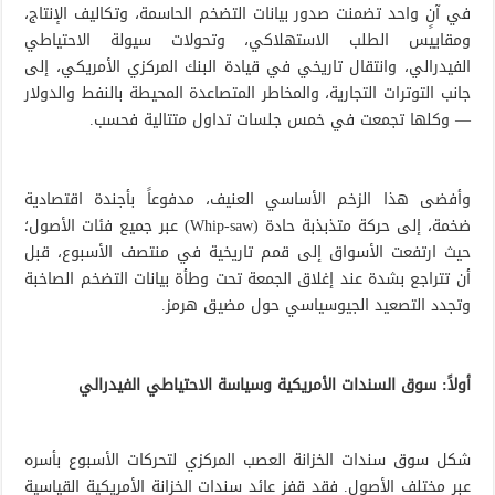
في آنٍ واحد تضمنت صدور بيانات التضخم الحاسمة، وتكاليف الإنتاج،
ومقاييس الطلب الاستهلاكي، وتحولات سيولة الاحتياطي
الفيدرالي، وانتقال تاريخي في قيادة البنك المركزي الأمريكي، إلى
جانب التوترات التجارية، والمخاطر المتصاعدة المحيطة بالنفط والدولار
— وكلها تجمعت في خمس جلسات تداول متتالية فحسب.
وأفضى هذا الزخم الأساسي العنيف، مدفوعاً بأجندة اقتصادية
ضخمة، إلى حركة متذبذبة حادة (Whip-saw) عبر جميع فئات الأصول؛
حيث ارتفعت الأسواق إلى قمم تاريخية في منتصف الأسبوع، قبل
أن تتراجع بشدة عند إغلاق الجمعة تحت وطأة بيانات التضخم الصاخبة
وتجدد التصعيد الجيوسياسي حول مضيق هرمز.
أولاً: سوق السندات الأمريكية وسياسة الاحتياطي الفيدرالي
شكل سوق سندات الخزانة العصب المركزي لتحركات الأسبوع بأسره
عبر مختلف الأصول. فقد قفز عائد سندات الخزانة الأمريكية القياسية