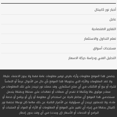
أخبار نور كابيتال
عاجل
التقارير الاقتصادية
تعلم التداول والاستثمار
مستجدات أسواق
التحليل الفني ودراسة حركة الاسعار
يتضمن هذا الموقع معلومات وآراء بغرض توفير معلومات عامة فقط ولا يجوز الاعتماد عليها.
ولا تعد المعلومات والآراء التي يحتويها هذا الموقع بأي حال من الأحوال عرضاً أو التماساً
لشراء أو بيع أو الاكتتاب في أي منتج استثماري. وقد حصلت نور تريندز على تلك المعلومات من
مصادر موثوق بها ولكنها لا تقدم أي ضمانات أو تعهدات على صحتها ودقتها يتحمل
مستخدمي هذا الموقع أي مخاطر ناتجة عن استخدام أي معلومة أو رأي أو برنامج أو خدمة أو
مادة، ولا تتحملنور تريندز أي مسؤولية عن الأضرار الناتجة عن ذلك مهما كان نوعها تحتفظ نور
كابيتال بحقها في إجراء أي تغيير على الموقع أو المعلومات أو الآراء أو المواد أو المنتجات أو
البرامج أو الخدمات أو الأسعار (إن وجدت) في أي وقت بدون إخطار.