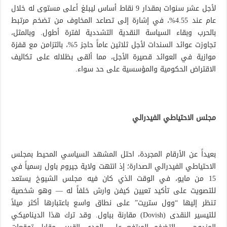
لأجل عشر سنوات بمقدار 9 نقاط أساس ليبلغ أعلى مستوى له خلال
عام عند 4.55%، في إشارة إلى تصاعد المخاوف من تضخم مرتبط
بالحرب وبقاء السياسة النقدية التشددية لفترة أطول. وبالمثل،
تجاوزت عوائد السندات لأجل ثلاثين عاماً حاجز 5%، بالتزامن مع قفزة
موازية في العوائد قصيرة الأجل، مما ألقى بظلاله على تكاليف
الاقتراض الحكومية والمؤسسية على حد سواء.
مجلس الاحتياطي الفيدرالي
بعيداً عن الأرقام المجردة، احتل المشهد السياسي المحيط بمجلس
الاحتياطي الفيدرالي الصدارة؛ إذ انتهت ولاية جيروم باول رسمياً في
15 من مايو، في الوقت الذي كان فيه مجلس الشيوخ يستعد
للتصويت على تأكيد تعيين كيفن وارش خلفاً له — وهو شخصية
تنظر إليها “وول ستريت” على نطاق واسع باعتبارها أكثر ميلاً
للتيسير النقدى (Dovish) مقارنة بباول. وقد ترك هذا الديناميكي