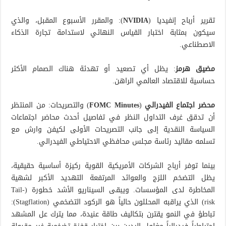
تقرير أرباح إنفيديا (
NVIDIA
): والمقرر الأسبوع المقبل، والذي
سيكون بمثابة اختبار القياس النهائي لاستدامة تجارة الذكاء
الاصطناعي.
مضيق هرمز
: يظل أي تصعيد أو تهدئة هناك الصمام الأكثر
حساسية للاقتصاد العالمي الراهن.
محضر اجتماع الفيدرالي
(
FOMC Minutes
) والتصريحات: من المنتظر
أن تدقق غرف التداول النظر في تفاصيل أحدث محاضر اجتماعات
السياسة النقدية إلى جانب التصريحات الأولى لكيفن وارش مع
تسلمه مقاليد رئاسة مجلس محافظي الاحتياطي الفيدرالي.
بينما توفر أرباح الشركات الأمريكية القوية ركيزة أساسية حقيقية،
يظل التضخم اللزج والعوائد المرتفعة التهديد الأكبر لشهية
المخاطرة لدى المؤسسات. ويبقى السيناريو الأشد خطورة (Tail-
risk) الذي يراقبه المحللون حالياً هو الركود التضخمي (Stagflation):
تباطؤ في النمو يقترن بتكاليف طاقة عنيدة، مما يترك عل المشهد