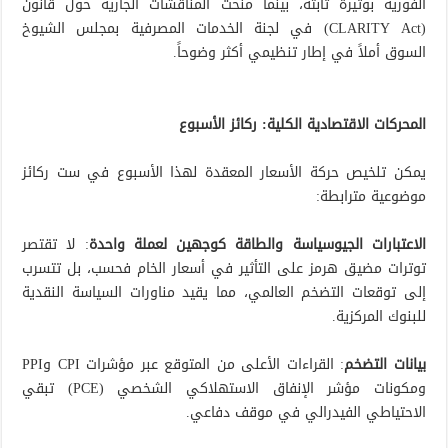
الفورية بوتيرة ثابتة، بينما منحت المناقشات الجارية حول قانون
(CLARITY Act) في لجنة الخدمات المصرفية بمجلس الشيوخ
السوق أملاً في إطار تنظيمي أكثر وضوحاً.
المحركات الاقتصادية الكلية: ركائز الأسبوع
يمكن تلخيص حركة الأسعار المعقدة لهذا الأسبوع في ست ركائز
موضوعية مترابطة:
الاعتبارات الجيوسياسة والطاقة كوجهين لعملة واحدة
: لا تقتصر
توترات مضيق هرمز على التأثير في أسعار الخام فحسب، بل تتسرب
إلى توقعات التضخم العالمي، مما يقيد مناورات السياسة النقدية
للبنوك المركزية.
بيانات التضخم
: القراءات الأعلى من المتوقع عبر مؤشرات CPI وPPI
ومكونات مؤشر الإنفاق الاستهلاكي الشخصي (PCE) تبقي
الاحتياطي الفيدرالي في موقف دفاعي.