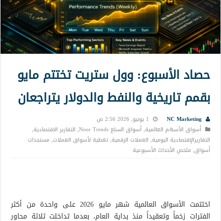
حصاد الأسبوع: وول ستريت تختتم مايو
بقمم تاريخية والنفط والدولار يتراجعان
NC Marketing
1 يونيو, 2026 2:56 ص
أسواق الأسهم العالمية
,
أسواق السلع Noor Trends
,
التقارير الاقتصادية
,
التقاريرالإقتصادية اليومية
,
العملات الرقمية
,
تغطية لأسواق العملات
,
مستجدات
أسواق
,
ملخص الأحداث الأسبوعية
اختتمت الأسواق العالمية شهر مايو 2026 على واحدة من أكثر
الفترات زخماً وتعقيداً منذ بداية العام، بعدما تداخلت ثلاثة محاور