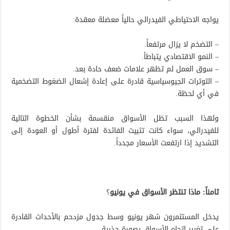
يواجه الاحتياطي الفيدرالي حالياً معضلة معقدة:
– التضخم لا يزال مرتفعاً.
– النمو الاقتصادي يتباطأ.
– سوق العمل لم تظهر علامات ضعف حادة بعد.
– التوترات الجيوسياسية قادرة على إعادة إشعال الضغوط التضخمية
في أي لحظة.
ولهذا السبب تظل الأسواق منقسمة بشأن الخطوة التالية
للفيدرالي، سواء كانت تثبيت الفائدة لفترة أطول أو العودة إلى
التشديد إذا ارتفعت الأسعار مجدداً.
ثامناً: ماذا تنتظر الأسواق في يونيو
؟
يدخل المستثمرون شهر يونيو وسط جدول مزدحم بالأحداث القادرة
على تغيير اتجاه الأسواق بصورة جذرية.