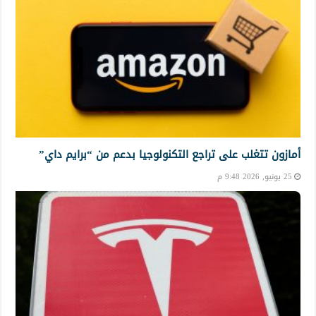
أمازون تتغلب على تراجع التكنولوجيا بدعم من “برايم داي”
25 يونيو, 2026 9:48 م