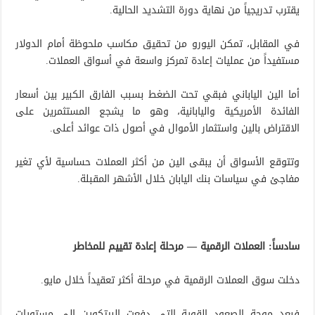
يقترب تدريجياً من نهاية دورة التشديد الحالية.
في المقابل، تمكن اليورو من تحقيق مكاسب ملحوظة أمام الدولار
مستفيداً من عمليات إعادة تمركز واسعة في أسواق العملات.
أما الين الياباني فبقي تحت الضغط بسبب الفارق الكبير بين أسعار
الفائدة الأمريكية واليابانية، وهو ما يشجع المستثمرين على
الاقتراض بالين واستثمار الأموال في أصول ذات عوائد أعلى.
وتتوقع الأسواق أن يبقى الين من أكثر العملات حساسية لأي تغير
مفاجئ في سياسات بنك اليابان خلال الأشهر المقبلة.
سادساً: العملات الرقمية — مرحلة إعادة تقييم للمخاطر
دخلت سوق العملات الرقمية في مرحلة أكثر تعقيداً خلال مايو.
فبعد موجة الصعود القوية التي دفعت البيتكوين إلى مستويات