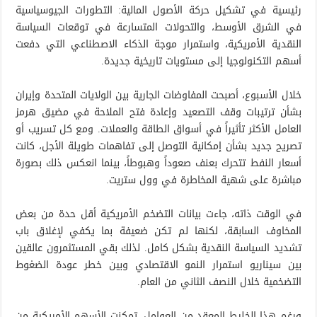
رئيسية في تشكيل حركة الأصول المالية: التطورات الجيوسياسية
في الشرق الأوسط، والتحولات المتسارعة في توقعات السياسة
النقدية الأمريكية، واستمرار موجة الذكاء الاصطناعي التي دفعت
أسهم التكنولوجيا إلى مستويات تاريخية جديدة.
خلال الأسبوع، أصبحت المفاوضات الجارية بين الولايات المتحدة وإيران
بشأن ترتيبات وقف التصعيد وإعادة فتح الملاحة في مضيق هرمز
العامل الأكثر تأثيراً في أسواق الطاقة والعملات. ومع كل تسريب أو
تصريح جديد بشأن إمكانية التوصل إلى تفاهمات طويلة الأجل، كانت
أسعار النفط تتحرك بعنف صعوداً وهبوطاً، بينما انعكس ذلك بصورة
مباشرة على شهية المخاطرة في وول ستريت.
في الوقت ذاته، جاءت بيانات التضخم الأمريكية أقل حدة من بعض
المخاوف السابقة، لكنها لم تكن ضعيفة بما يكفي لإغلاق باب
تشديد السياسة النقدية بشكل كامل. لذلك بقي المستثمرون عالقين
بين سيناريو استمرار النمو الاقتصادي وبين خطر عودة الضغوط
التضخمية خلال النصف الثاني من العام.
ورغم هذا الخليط المعقد من العوامل، تمكنت الأسهم الأمريكية من