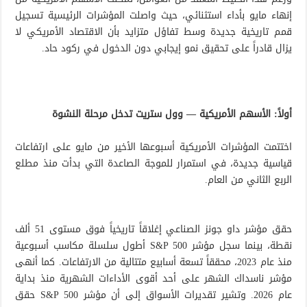
إنهاء مايو بأداء استثنائي، حيث واصلت المؤشرات الرئيسية تسجيل
قمم تاريخية جديدة وسط تفاؤل متزايد بأن الاقتصاد الأمريكي لا
يزال قادراً على تحقيق نمو إيجابي دون الدخول في ركود حاد.
أولاً: الأسهم الأمريكية — وول ستريت تدخل مرحلة النشوة
اختتمت المؤشرات الأمريكية أسبوعها الأخير من مايو على ارتفاعات
قياسية جديدة، في استمرار للموجة الصاعدة التي بدأت منذ مطلع
الربع الثاني من العام.
حقق مؤشر داو جونز الصناعي إغلاقاً تاريخياً فوق مستوى 51 ألف
نقطة، بينما سجل مؤشر S&P 500 أطول سلسلة مكاسب أسبوعية
منذ عام 2023، محققاً تسعة أسابيع متتالية من الارتفاعات. كما أنهى
مؤشر ناسداك الشهر على أحد أقوى الأداءات الشهرية منذ بداية
عام 2026. وتشير تقديرات الأسواق إلى أن مؤشر S&P 500 حقق