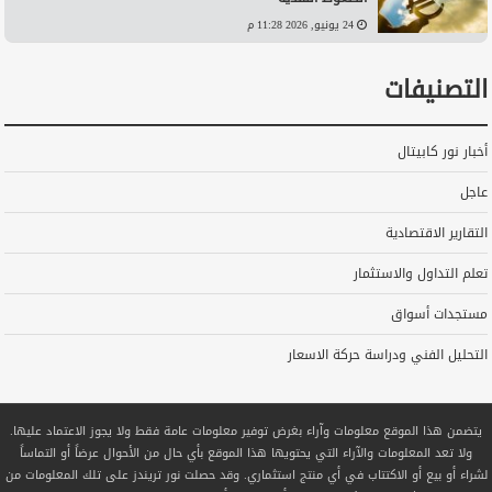
24 يونيو, 2026 11:28 م
التصنيفات
أخبار نور كابيتال
عاجل
التقارير الاقتصادية
تعلم التداول والاستثمار
مستجدات أسواق
التحليل الفني ودراسة حركة الاسعار
يتضمن هذا الموقع معلومات وآراء بغرض توفير معلومات عامة فقط ولا يجوز الاعتماد عليها.
ولا تعد المعلومات والآراء التي يحتويها هذا الموقع بأي حال من الأحوال عرضاً أو التماساً
لشراء أو بيع أو الاكتتاب في أي منتج استثماري. وقد حصلت نور تريندز على تلك المعلومات من