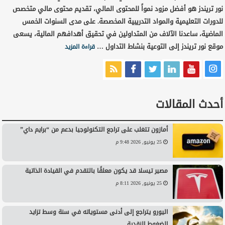
نور تريندز هو أفضل مزود نمواً للمحتوى المالي، تقديم محتوى مالي متخصص
للدورات التعليمية والمواد التدريبية المخصصة. على مدى السنوات الخمس
الماضية، ساعدنا الآلاف من المتداولين في تحقيق أهدافهم المالية، يسعى
موقع نور تريندز إلى التوعية بنشاط التداول …
قراءة المزيد
أحدث المقالات
أمازون تتغلب على تراجع التكنولوجيا بدعم من “برايم داي”
25 يونيو, 2026 9:48 م
مصير تيسلا قد يكون معلقًا بالتقدم في القيادة الذاتية
25 يونيو, 2026 8:11 م
اليورو يتراجع إلى أدنى مستوياته في سنة وسط تزايد
الضغوط النقدية