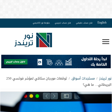
English
فتح حساب حقيقي
فتح حساب تجريبي
دبلومة نور اكاديمي
نور تريندز
/
مستجدات أسواق
/
توقعات مورجان ستانلي لمؤشر فوتسي 250
البريطاني… ما هي؟