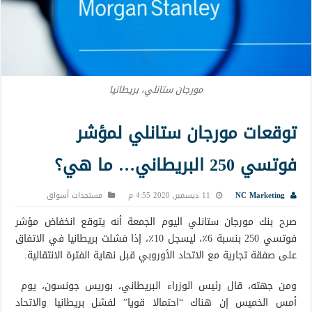
مورجان ستانلي، بريطانيا
توقعات مورجان ستانلي لمؤشر
فوتسي 250 البريطاني… ما هي؟
NC Marketing
11 ديسمبر, 2020 4:55 م
مستجدات أسواق
صرح بنك مورجان ستانلي اليوم الجمعة أنه يتوقع انخفاض مؤشر
فوتسي 250 بنسبة 6٪، ليسجل 10٪، إذا فشلت بريطانيا في الاتفاق
على صفقة تجارية مع الاتحاد الأوروبي قبل نهاية الفترة الانتقالية.
ومن جهته، قال رئيس الوزراء البريطاني، بوريس جونسون، يوم
أمس الخميس إن هناك “احتمالا قويا” لفشل بريطانيا والاتحاد