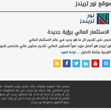
موقع نور تريندز
الاستثمار المالي برؤية جديدة
نحرص على تقديم كل ما هو جديد في عالم الاستثمار المالي
نور تريندز هو أفضل مزود نمواً للمحتوى المالي، تقديم محتوى مالي متخصص للدور
التوعية بنشاط التداول …
قراءة المزيد
يتضمن هذا الموقع معلومات وآراء بغرض توفير معلومات عامة ف
منتج استثماري. وقد حصلت نور تريندز على تلك المعلومات
رأي أو برنامج أو خدمة أو مادة، ولا تتحملنور تريندز أي مسؤ
البرامج أو الخدمات أو الأسعار (إن وجدت) في أي وقت بدون إ
جميع الحقوق محفوظة
نور تريندز