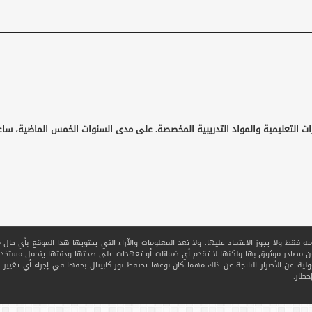
ات التعليمية والمواد التدريبية المخصصة. على مدى السنوات الخمس الماضية، ساع
قط ولا يجوز الاعتماد عليها. ولا تعد المعلومات والآراء التي يحتويها هذا الموقع بأي حال من ا
 من مصادر موثوق بها ولكنها لا تقدم أي ضمانات أو تعهدات على صحتها ودقتها يتحمل مستخدم
ولية عن الأضرار الناتجة عن ذلك مهما كان نوعها تحتفظ نور كابيتال بحقها في إجراء أي تغيير عل
خطار.