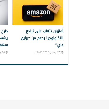
أمازون تتغلب على تراجع
طرح 
التكنولوجيا بدعم من “برايم
يشهد
داي”
سهم إ
25 يونيو, 2026 9:48 م
24 يونيو, 2026 10:24 م