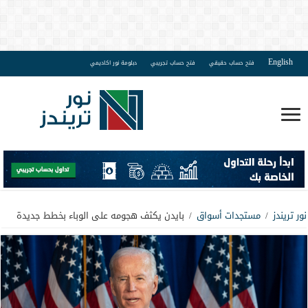
English
فتح حساب حقيقي
فتح حساب تجريبي
دبلومة نور اكاديمي
نور تريندز
/
مستجدات أسواق
/
بايدن يكثف هجومه على الوباء بخطط جديدة