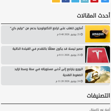
أحدث المقالات
أمازون تتغلب على تراجع التكنولوجيا بدعم من “برايم داي”
25 يونيو, 2026 9:48 م
مصير تيسلا قد يكون معلقًا بالتقدم في القيادة الذاتية
25 يونيو, 2026 8:11 م
اليورو يتراجع إلى أدنى مستوياته في سنة وسط تزايد
الضغوط النقدية
24 يونيو, 2026 11:28 م
التصنيفات
أخبار نور كابيتال