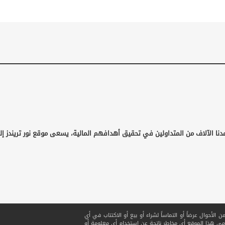
دنا الآلاف من المتداولين في تحقيق أهدافهم المالية، يسعى موقع نور تريندز إل
لأحوال عرضاً أو التماساً لشراء أو بيع أو الاكتتاب في أي
ي هذا الموقع أي مخاطر ناتجة عن استخدام أي معلومة أو