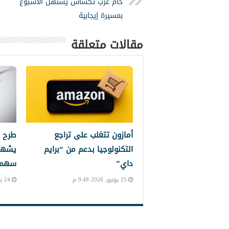
خام غرب تكساس يستهل الأسبوع
بمسيرة إيجابية
مقالات متعلقة
أمازون تتغلب على تراجع
طرح 
التكنولوجيا بدعم من “برايم
يشهد
داي”
سهم إ
25 يونيو, 2026 9:48 م
24 يونيو, 2026 10:24 م