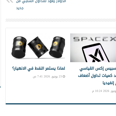
الدولار يعود للتداول السلبي من
جديد
سبيس إكس القياسي
لماذا يستمر النفط في الانهيار؟
 كميات تداول أضعاف
23 يونيو, 2026 7:41 ص
نفيديا