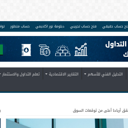
تح حساب حقيقي
فتح حساب تجريبي
دبلومة نور اكاديمي
حساب متطور
توا
التحليل الفني للأسهم
التقارير الاقتصادية
تعلم التداول والاستثمار
ف
حقق أرباحا أعلى من توقعات السوق