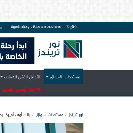
English
2026/08/08 7:39 صباحًا ، الإمارات العربية
ف
مستجدات الأسواق
التحليل الفني للعملات
البث اليومي المباشر
نور تريندز
/
مستجدات أسواق
/
بانك أوف أميركا ي