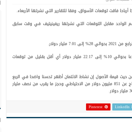
ا
 أرباحا فاقت توقعات الأسواق، وفقا للتقارير التي نشرتها الأربعاء.
نك الأمريكي 82 سنت للسهم الواحد مقابل التوقعات التي نشرتها ريفينيتيف في وقت سابق
7 مليار دولار.
وسجل عائد الشركة في نفس الفترة ارتفاعا بحوالي 10% إلى 22.17 مليار دولار أي أقل بقليل من توقعات
من حيث قيمة الأصول إن نشاط الائتمان أظهر تحسنا واضحا في الربع
الأخير من العام الماضي، مما سمح له بالإفراج عن 851 مليون دولار من الاحتياطي وحجز ما يقرب من نصف مليار
Pinterest
LinkedIn
ا