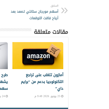
السابق
أسهم مورجان ستانلي تصعد بعد
أرباح فاقت التوقعات
مقالات متعلقة
أمازون تتغلب على تراجع
طرح 
التكنولوجيا بدعم من “برايم
يشهد
داي”
سهم إ
25 يونيو, 2026 9:48 م
24 يونيو, 2026 10:24 م