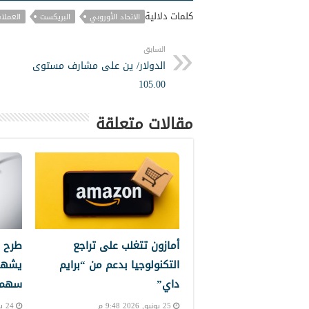
كلمات دلالية
الاتحاد الأوروبي
البريكست
العملا
السابق
الدولار/ ين على مشارف مستوى
105.00
مقالات متعلقة
أمازون تتغلب على تراجع
طرح 
التكنولوجيا بدعم من “برايم
يشهد
داي”
سهم إ
25 يونيو, 2026 9:48 م
24 يونيو, 2026 10:24 م