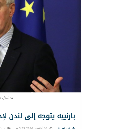
ميشيل با
بارنييه يتوجه إلى لندن لإ
نور تريندز
26 أكتوبر, 2020 3:35 م
مست