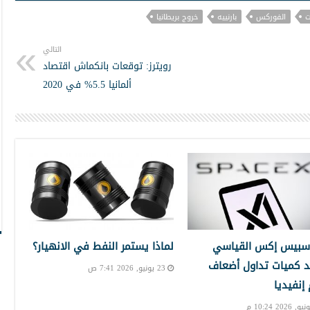
ت
الفوركس
بارنييه
خروج بريطانيا
التالي
رويترز: توقعات بانكماش اقتصاد
ألمانيا 5.5% في 2020
سبيس إكس القياسي
لماذا يستمر النفط في الانهيار؟
 كميات تداول أضعاف
23 يونيو, 2026 7:41 ص
نفيديا