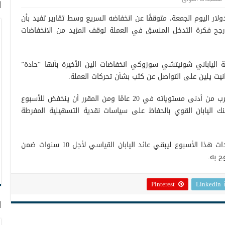
ا
اباني بالقرب من 128 مقابل الدولار اليوم الجمعة، متوقفًا عن انخفاضه السريع وسط تقارير تفيد بأن
لأرجح فكرة التدخل المنسق في العملة لوقف المزيد من الانخفاضات
ة الياباني شونيتشي سوزوكي انخفاضات الين الأخيرة بأنها “حادة”
جانيت يلين على التواصل عن كثب بشأن تحركات العملة.
وفي الوقت نفسه، لا يزال الين يتداول بالقرب من أدنى مستوياته في 20 عامًا ومن المقرر أن ينخفض ​​للأسبوع
نك اليابان القوي بالحفاظ على سياسات نقدية التسهيلية المفرطة
الجدير بالذكر لقد عزز بنك اليابان شراء السندات هذا الأسبوع ليبقي عائد اليابان القياسي لأجل 10 سنوات ضمن
Pinterest
LinkedIn
ا