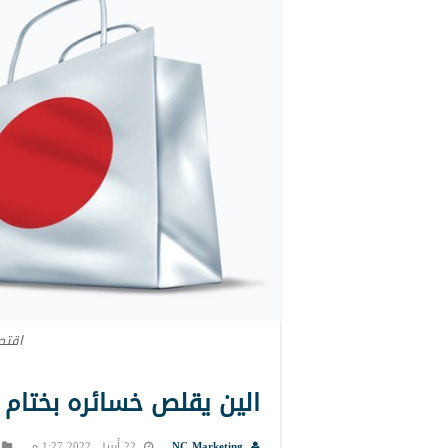
اقتصا
الين يقلص خسائره بختام 
NC Marketing
22 أبريل, 2022 1:27 م