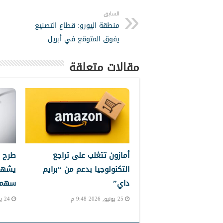
السابق
منطقة اليورو: قطاع التصنيع
يفوق المتوقع في أبريل
مقالات متعلقة
أمازون تتغلب على تراجع
طرح 
التكنولوجيا بدعم من “برايم
يشهد
داي”
سهم إ
25 يونيو, 2026 9:48 م
24 يونيو, 2026 10:24 م