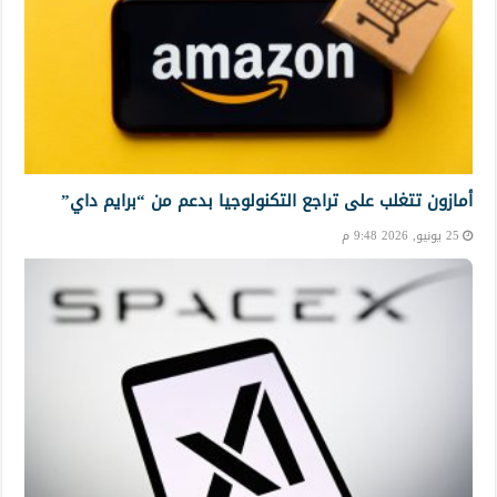
أمازون تتغلب على تراجع التكنولوجيا بدعم من “برايم داي”
25 يونيو, 2026 9:48 م