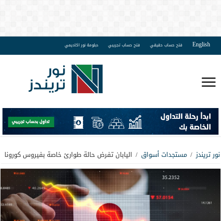
English
فتح حساب حقيقي
فتح حساب تجريبي
دبلومة نور اكاديمي
نور تريندز
/
مستجدات أسواق
/
اليابان تفرض حالة طوارئ خاصة بفيروس كورونا