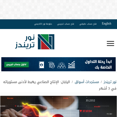
English
فتح حساب حقيقي
فتح حساب تجريبي
دبلومة نور اكاديمي
نور تريندز
/
مستجدات أسواق
/
اليابان: الإنتاج الصناعي يهبط لأدنى مستوياته
في 3 أشهر