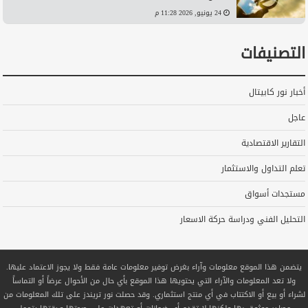
24 يونيو, 2026 11:28 م
التصنيفات
أخبار نور كابيتال
عاجل
التقارير الاقتصادية
تعلم التداول والاستثمار
مستجدات أسواق
التحليل الفني ودراسة حركة الاسعار
يتضمن هذا الموقع معلومات وآراء بغرض توفير معلومات عامة فقط ولا يجوز الاعتماد عليها.
ولا تعد المعلومات والآراء التي يحتويها هذا الموقع بأي حال من الأحوال عرضاً أو التماساً
لشراء أو بيع أو الاكتتاب في أي منتج استثماري. وقد حصلت نور تريندز على تلك المعلومات من