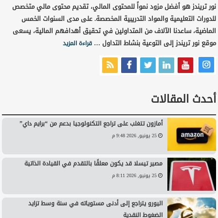
نور تريندز هو أفضل مزود نمواً للمحتوى المالي، تقديم محتوى مالي متخصص
للدورات التعليمية والمواد التدريبية المخصصة. على مدى السنوات الخمس
الماضية، ساعدنا الآلاف من المتداولين في تحقيق أهدافهم المالية، يسعى
موقع نور تريندز إلى التوعية بنشاط التداول …
قراءة المزيد
أحدث المقالات
أمازون تتغلب على تراجع التكنولوجيا بدعم من “برايم داي”
25 يونيو, 2026 9:48 م
مصير تيسلا قد يكون معلقًا بالتقدم في القيادة الذاتية
25 يونيو, 2026 8:11 م
اليورو يتراجع إلى أدنى مستوياته في سنة وسط تزايد
الضغوط النقدية