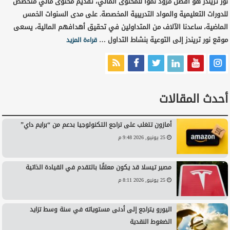
نور تريندز هو أفضل مزود نمواً للمحتوى المالي، تقديم محتوى مالي متخصص
للدورات التعليمية والمواد التدريبية المخصصة. على مدى السنوات الخمس
الماضية، ساعدنا الآلاف من المتداولين في تحقيق أهدافهم المالية، يسعى
موقع نور تريندز إلى التوعية بنشاط التداول …
قراءة المزيد
أحدث المقالات
أمازون تتغلب على تراجع التكنولوجيا بدعم من “برايم داي”
25 يونيو, 2026 9:48 م
مصير تيسلا قد يكون معلقًا بالتقدم في القيادة الذاتية
25 يونيو, 2026 8:11 م
اليورو يتراجع إلى أدنى مستوياته في سنة وسط تزايد
الضغوط النقدية