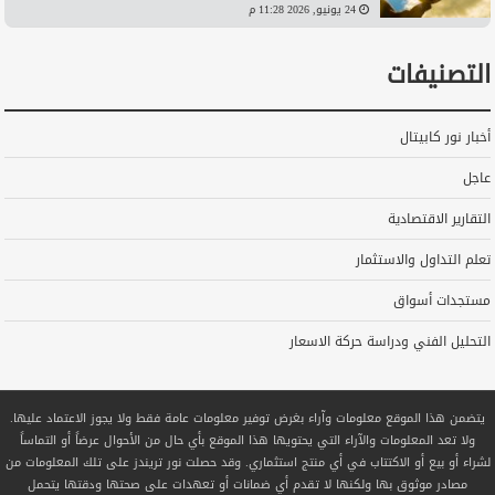
24 يونيو, 2026 11:28 م
التصنيفات
أخبار نور كابيتال
عاجل
التقارير الاقتصادية
تعلم التداول والاستثمار
مستجدات أسواق
التحليل الفني ودراسة حركة الاسعار
يتضمن هذا الموقع معلومات وآراء بغرض توفير معلومات عامة فقط ولا يجوز الاعتماد عليها.
ولا تعد المعلومات والآراء التي يحتويها هذا الموقع بأي حال من الأحوال عرضاً أو التماساً
لشراء أو بيع أو الاكتتاب في أي منتج استثماري. وقد حصلت نور تريندز على تلك المعلومات من
مصادر موثوق بها ولكنها لا تقدم أي ضمانات أو تعهدات على صحتها ودقتها يتحمل