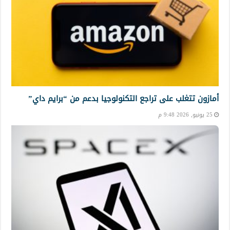
أمازون تتغلب على تراجع التكنولوجيا بدعم من “برايم داي”
25 يونيو, 2026 9:48 م