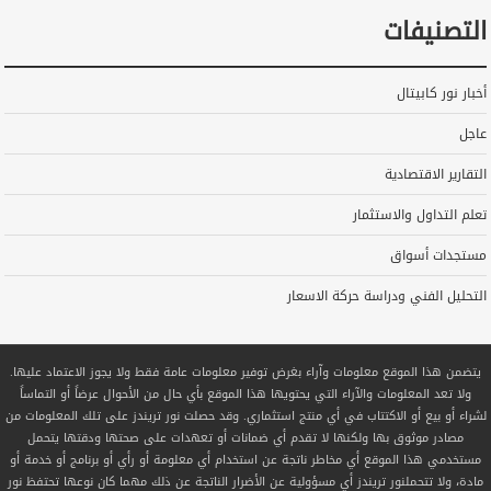
التصنيفات
أخبار نور كابيتال
عاجل
التقارير الاقتصادية
تعلم التداول والاستثمار
مستجدات أسواق
التحليل الفني ودراسة حركة الاسعار
يتضمن هذا الموقع معلومات وآراء بغرض توفير معلومات عامة فقط ولا يجوز الاعتماد عليها.
ولا تعد المعلومات والآراء التي يحتويها هذا الموقع بأي حال من الأحوال عرضاً أو التماساً
لشراء أو بيع أو الاكتتاب في أي منتج استثماري. وقد حصلت نور تريندز على تلك المعلومات من
مصادر موثوق بها ولكنها لا تقدم أي ضمانات أو تعهدات على صحتها ودقتها يتحمل
مستخدمي هذا الموقع أي مخاطر ناتجة عن استخدام أي معلومة أو رأي أو برنامج أو خدمة أو
مادة، ولا تتحملنور تريندز أي مسؤولية عن الأضرار الناتجة عن ذلك مهما كان نوعها تحتفظ نور