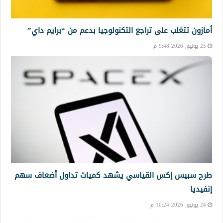
أمازون تتغلب على تراجع التكنولوجيا بدعم من “برايم داي”
25 يونيو, 2026 9:48 م
طرح سبيس إكس القياسي يشهد كميات تداول أضعاف سهم
إنفيديا
24 يونيو, 2026 10:24 م