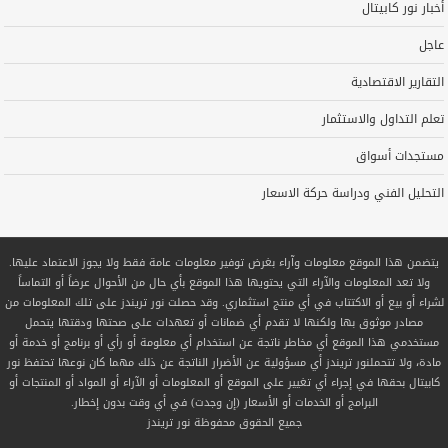
أخبار نور كابيتال
عاجل
التقارير الاقتصادية
تعلم التداول والاستثمار
مستجدات أسواق
التحليل الفني ودراسة حركة الاسعار
يتضمن هذا الموقع معلومات وآراء بغرض توفير معلومات عامة فقط ولا يجوز الاعتماد عليها.
ولا تعد المعلومات والآراء التي يحتويها هذا الموقع بأي حال من الأحوال عرضاً أو التماساً
لشراء أو بيع أو الاكتتاب في أي منتج استثماري. وقد حصلت نور تريندز على تلك المعلومات من
مصادر موثوق بها ولكنها لا تقدم أي ضمانات أو تعهدات على صحتها ودقتها يتحمل
مستخدمي هذا الموقع أي مخاطر ناتجة عن استخدام أي معلومة أو رأي أو برنامج أو خدمة أو
مادة، ولا تتحملنور تريندز أي مسؤولية عن الأضرار الناتجة عن ذلك مهما كان نوعها تحتفظ نور
كابيتال بحقها في إجراء أي تغيير على الموقع أو المعلومات أو الآراء أو المواد أو المنتجات أو
البرامج أو الخدمات أو الأسعار (إن وجدت) في أي وقت بدون إخطار.
جميع الحقوق محفوظة
نور تريندز