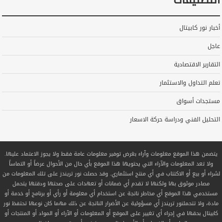
أخبار نور كابيتال
عاجل
التقارير الاقتصادية
تعلم التداول والاستثمار
مستجدات أسواق
التحليل الفني ودراسة حركة الاسعار
يتضمن هذا الموقع معلومات وآراء بغرض توفير معلومات عامة فقط ولا يجوز الاعتماد عليها.
ولا تعد المعلومات والآراء التي يحتويها هذا الموقع بأي حال من الأحوال عرضاً أو التماساً
لشراء أو بيع أو الاكتتاب في أي منتج استثماري. وقد حصلت نور تريندز على تلك المعلومات من
مصادر موثوق بها ولكنها لا تقدم أي ضمانات أو تعهدات على صحتها ودقتها يتحمل
مستخدمي هذا الموقع أي مخاطر ناتجة عن استخدام أي معلومة أو رأي أو برنامج أو خدمة أو
مادة، ولا تتحملنور تريندز أي مسؤولية عن الأضرار الناتجة عن ذلك مهما كان نوعها تحتفظ نور
كابيتال بحقها في إجراء أي تغيير على الموقع أو المعلومات أو الآراء أو المواد أو المنتجات أو