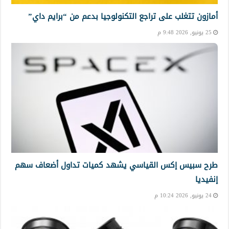
أمازون تتغلب على تراجع التكنولوجيا بدعم من “برايم داي”
25 يونيو, 2026 9:48 م
طرح سبيس إكس القياسي يشهد كميات تداول أضعاف سهم
إنفيديا
24 يونيو, 2026 10:24 م