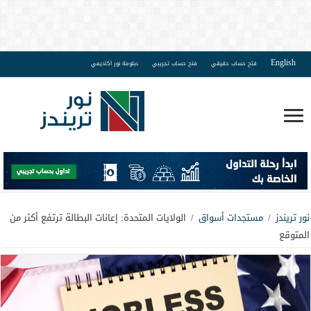
English
فتح حساب حقيقي
فتح حساب تجريبي
دبلومة نور اكاديمي
نور تريندز
/
مستجدات أسواق
/
الولايات المتحدة: إعانات البطالة ترتفع أكثر من
المتوقع