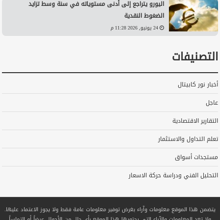
اليورو يتراجع إلى أدنى مستوياته في سنة وسط تزايد
الضغوط النقدية
24 يونيو, 2026 11:28 م
التصنيفات
أخبار نور كابيتال
عاجل
التقارير الاقتصادية
تعلم التداول والاستثمار
مستجدات أسواق
التحليل الفني ودراسة حركة الاسعار
يتضمن هذا الموقع معلومات وآراء بغرض توفير معلومات عامة فقط ولا يجوز الاعتماد عليها.
ولا تعد المعلومات والآراء التي يحتويها هذا الموقع بأي حال من الأحوال عرضاً أو التماساً