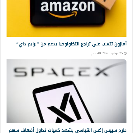
أمازون تتغلب على تراجع التكنولوجيا بدعم من “برايم داي”
25 يونيو, 2026 9:48 م
طرح سبيس إكس القياسي يشهد كميات تداول أضعاف سهم