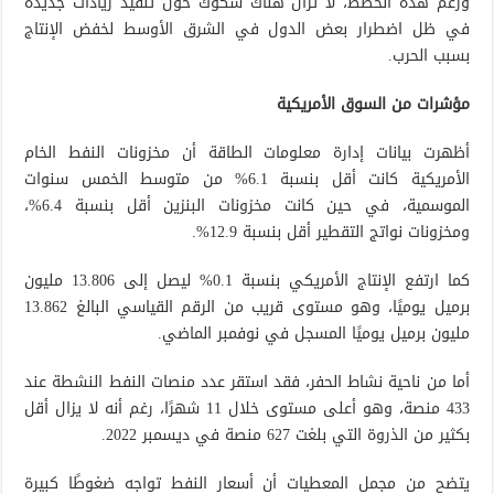
ورغم هذه الخطط، لا تزال هناك شكوك حول تنفيذ زيادات جديدة
في ظل اضطرار بعض الدول في الشرق الأوسط لخفض الإنتاج
بسبب الحرب.
مؤشرات من السوق الأمريكية
أظهرت بيانات إدارة معلومات الطاقة أن مخزونات النفط الخام
الأمريكية كانت أقل بنسبة 6.1% من متوسط الخمس سنوات
الموسمية، في حين كانت مخزونات البنزين أقل بنسبة 6.4%،
ومخزونات نواتج التقطير أقل بنسبة 12.9%.
كما ارتفع الإنتاج الأمريكي بنسبة 0.1% ليصل إلى 13.806 مليون
برميل يوميًا، وهو مستوى قريب من الرقم القياسي البالغ 13.862
مليون برميل يوميًا المسجل في نوفمبر الماضي.
أما من ناحية نشاط الحفر، فقد استقر عدد منصات النفط النشطة عند
433 منصة، وهو أعلى مستوى خلال 11 شهرًا، رغم أنه لا يزال أقل
بكثير من الذروة التي بلغت 627 منصة في ديسمبر 2022.
يتضح من مجمل المعطيات أن أسعار النفط تواجه ضغوطًا كبيرة