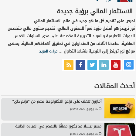
الاستثمار المالي برؤية جديدة
نحرص على تقديم كل ما هو جديد في عالم الاستثمار المالي
نور تريندز هو أفضل مزود نمواً للمحتوى المالي، تقديم محتوى مالي متخصص
للدورات التعليمية والمواد التدريبية المخصصة. على مدى السنوات الخمس
الماضية، ساعدنا الآلاف من المتداولين في تحقيق أهدافهم المالية، يسعى
موقع نور تريندز إلى التوعية بنشاط التداول …
قراءة المزيد
أحدث المقالات
أمازون تتغلب على تراجع التكنولوجيا بدعم من “برايم داي”
25 يونيو, 2026 9:48 م
مصير تيسلا قد يكون معلقًا بالتقدم في القيادة الذاتية
25 يونيو, 2026 8:11 م