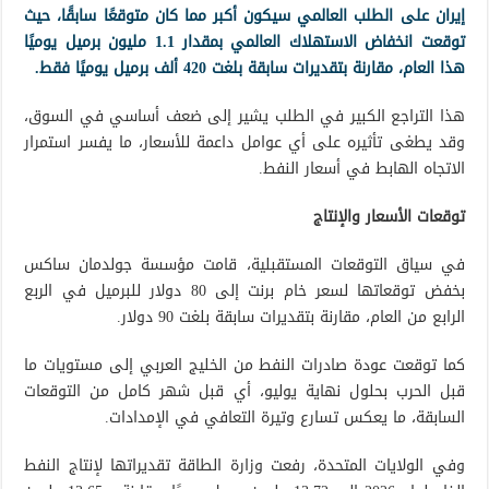
إيران على الطلب العالمي سيكون أكبر مما كان متوقعًا سابقًا، حيث
توقعت انخفاض الاستهلاك العالمي بمقدار 1.1 مليون برميل يوميًا
هذا العام، مقارنة بتقديرات سابقة بلغت 420 ألف برميل يوميًا فقط.
هذا التراجع الكبير في الطلب يشير إلى ضعف أساسي في السوق،
وقد يطغى تأثيره على أي عوامل داعمة للأسعار، ما يفسر استمرار
الاتجاه الهابط في أسعار النفط.
توقعات الأسعار والإنتاج
في سياق التوقعات المستقبلية، قامت مؤسسة جولدمان ساكس
بخفض توقعاتها لسعر خام برنت إلى 80 دولار للبرميل في الربع
الرابع من العام، مقارنة بتقديرات سابقة بلغت 90 دولار.
كما توقعت عودة صادرات النفط من الخليج العربي إلى مستويات ما
قبل الحرب بحلول نهاية يوليو، أي قبل شهر كامل من التوقعات
السابقة، ما يعكس تسارع وتيرة التعافي في الإمدادات.
وفي الولايات المتحدة، رفعت وزارة الطاقة تقديراتها لإنتاج النفط