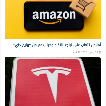
أمازون تتغلب على تراجع التكنولوجيا بدعم من “برايم داي”
25 يونيو, 2026 9:48 م