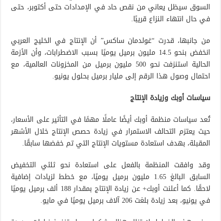
السوق سيظل يعاني من نقص حاد في الإمدادات حتى أكتوبر، حتى
في حال انتهاء النزاع قريبًا.
من جانبها، قدرت “غولدمان ساكس” أن الإنتاج في الخليج العربي
انخفض بنحو 14.5 مليون برميل يوميًا بسبب الاضطرابات، وأن الأزمة
الحالية استنزفت نحو 500 مليون برميل من المخزونات العالمية، مع
احتمال وصول هذا الرقم إلى مليار برميل بحلول يونيو.
سياسات أوبك وزيادة الإنتاج
تُعد سياسات منظمة أوبك أيضًا عاملًا مهمًا في التأثير على الأسعار،
حيث يعتزم التحالف الاستمرار في زيادة حصص الإنتاج خلال الأشهر
المقبلة، بهدف استعادة مستويات الإنتاج التي تم خفضها سابقًا.
وقد وافقت المنظمة بالفعل على استعادة نحو ثلثي التخفيض
السابق البالغ 1.65 مليون برميل يوميًا، مع خطط لزيادات إضافية
لاحقًا. كما أعلنت أوبك+ عن زيادة الإنتاج بمقدار 188 ألف برميل يوميًا
في يونيو، بعد زيادة بلغت 206 آلاف برميل يوميًا في مايو.