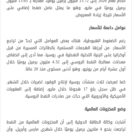
الخام لعام 2026 إلى 13.72 مليون برميل يوميًا، مقارنة بـ 13.65 مليون
برميل يوميًا في مايو، وهو ما يمثل عامل ضغط إضافي على
الأسعار نتيجة زيادة المعروض.
عوامل داعمة للأسعار
رغم الضغوط الهبوطية، هناك بعض العوامل التي تحدّ من تراجع
الأسعار. من أبرزها الهجمات المستمرة بالطائرات المسيرة من قبل
أوكرانيا على البنية التحتية النفطية في روسيا، مما أدى إلى انخفاض
معدلات معالجة النفط الروسي إلى 4.32 مليون برميل يوميًا خلال
أول عشرة أيام من يونيو، وهو أدنى مستوى منذ 20 عامًا.
كما تعرضت ثلاث منشآت روسية لإنتاج الوقود لضربات خلال الشهر،
في ظل سجل بلغ 17 هجومًا خلال مايو، إضافة إلى العقوبات
الأمريكية والأوروبية التي حدّت من صادرات النفط الروسية.
وضع المخزونات العالمية
أشارت وكالة الطاقة الدولية إلى أن المخزونات العالمية من النفط
تراجعت بنحو 4 ملايين برميل يوميًا خلال شهري مارس وأبريل، وأن