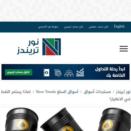
English
فتح حساب حقيقي
فتح حساب تجريبي
دبلومة نور اكاديمي
نور تريندز
/
مستجدات أسواق
/
أسواق السلع Noor Trends
/
لماذا يستمر النفط
في الانهيار؟