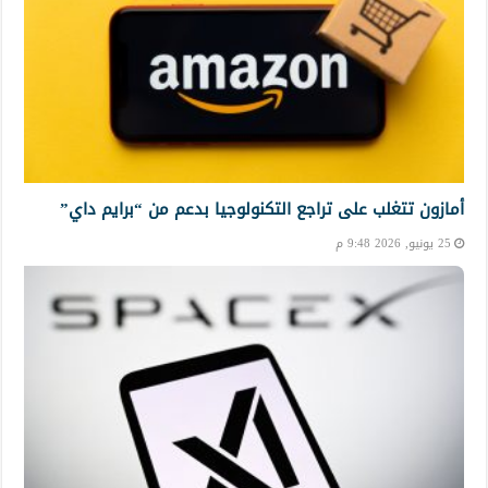
أمازون تتغلب على تراجع التكنولوجيا بدعم من “برايم داي”
25 يونيو, 2026 9:48 م