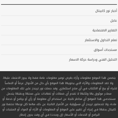
أخبار نور كابيتال
عاجل
التقارير الاقتصادية
تعلم التداول والاستثمار
مستجدات أسواق
التحليل الفني ودراسة حركة الاسعار
يتضمن هذا الموقع معلومات وآراء بغرض توفير معلومات عامة فقط ولا يجوز الاعتماد عليها.
ولا تعد المعلومات والآراء التي يحتويها هذا الموقع بأي حال من الأحوال عرضاً أو التماساً
لشراء أو بيع أو الاكتتاب في أي منتج استثماري. وقد حصلت نور تريندز على تلك المعلومات من
مصادر موثوق بها ولكنها لا تقدم أي ضمانات أو تعهدات على صحتها ودقتها يتحمل
مستخدمي هذا الموقع أي مخاطر ناتجة عن استخدام أي معلومة أو رأي أو برنامج أو خدمة أو
مادة، ولا تتحملنور تريندز أي مسؤولية عن الأضرار الناتجة عن ذلك مهما كان نوعها تحتفظ نور
كابيتال بحقها في إجراء أي تغيير على الموقع أو المعلومات أو الآراء أو المواد أو المنتجات أو
البرامج أو الخدمات أو الأسعار (إن وجدت) في أي وقت بدون إخطار.