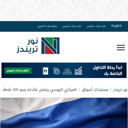
English
فتح حساب حقيقي
فتح حساب تجريبي
دبلومة نور اكاديمي
نور تريندز
/
مستجدات أسواق
/
المركزي الروسي يخفض فائدته بنحو 300 نقطة