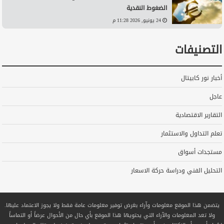
الضغوط النقدية
24 يونيو, 2026 11:28 م
التصنيفات
أخبار نور كابيتال
عاجل
التقارير الاقتصادية
تعلم التداول والاستثمار
مستجدات أسواق
التحليل الفني ودراسة حركة الاسعار
يتضمن هذا الموقع معلومات وآراء بغرض توفير معلومات عامة فقط ولا يجوز الاعتماد عليها.
ولا تعد المعلومات والآراء التي يحتويها هذا الموقع بأي حال من الأحوال عرضاً أو التماساً