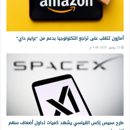
أمازون تتغلب على تراجع التكنولوجيا بدعم من “برايم داي”
25 يونيو, 2026 9:48 م
طرح سبيس إكس القياسي يشهد كميات تداول أضعاف سهم