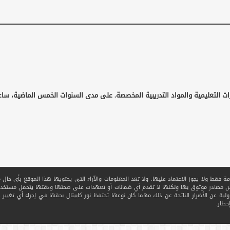
ات التعليمية والمواد التدريبية المخصصة. على مدى السنوات الخمس الماضية، ساع
قط ولا يجوز الاعتماد عليها. ولا تعد المعلومات والآراء التي يحتويها هذا الموقع بأي حال من ا
 من مصادر موثوق بها ولكنها لا تقدم أي ضمانات أو تعهدات على صحتها ودقتها يتحمل مستخدم
ولية عن الأضرار الناتجة عن ذلك مهما كان نوعها تحتفظ نور كابيتال بحقها في إجراء أي تغيير عل
خطار.