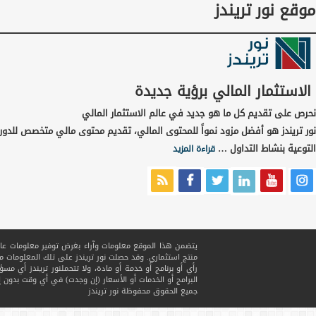
موقع نور تريندز
الاستثمار المالي برؤية جديدة
نحرص على تقديم كل ما هو جديد في عالم الاستثمار المالي
نور تريندز هو أفضل مزود نمواً للمحتوى المالي، تقديم محتوى مالي متخصص للدور
التوعية بنشاط التداول …
قراءة المزيد
يتضمن هذا الموقع معلومات وآراء بغرض توفير معلومات عامة ف
منتج استثماري. وقد حصلت نور تريندز على تلك المعلومات
رأي أو برنامج أو خدمة أو مادة، ولا تتحملنور تريندز أي مسؤ
البرامج أو الخدمات أو الأسعار (إن وجدت) في أي وقت بدون إ
جميع الحقوق محفوظة
نور تريندز