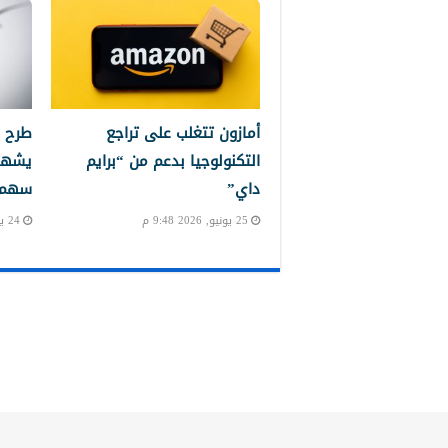
أمازون تتغلب على تراجع
طرح 
التكنولوجيا بدعم من “برايم
يشهد
داي”
سهم إ
25 يونيو, 2026 9:48 م
24 يونيو, 2026 10:24 م