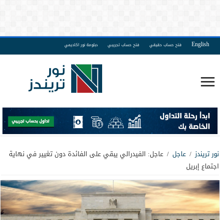
English
فتح حساب حقيقي
فتح حساب تجريبي
دبلومة نور اكاديمي
نور تريندز
/
عاجل
/
عاجل: الفيدرالي يبقي على الفائدة دون تغيير في نهاية
اجتماع إبريل