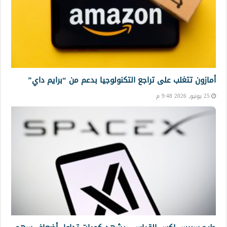
أمازون تتغلب على تراجع التكنولوجيا بدعم من “برايم داي”
25 يونيو, 2026 9:48 م