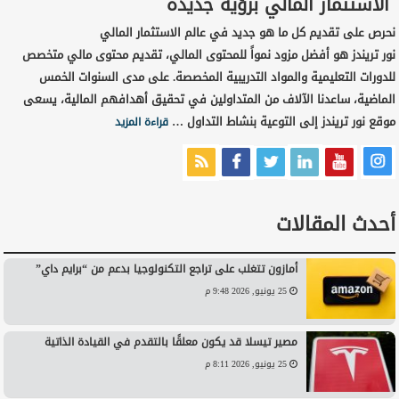
الاستثمار المالي برؤية جديدة
نحرص على تقديم كل ما هو جديد في عالم الاستثمار المالي
نور تريندز هو أفضل مزود نمواً للمحتوى المالي، تقديم محتوى مالي متخصص
للدورات التعليمية والمواد التدريبية المخصصة. على مدى السنوات الخمس
الماضية، ساعدنا الآلاف من المتداولين في تحقيق أهدافهم المالية، يسعى
موقع نور تريندز إلى التوعية بنشاط التداول …
قراءة المزيد
أحدث المقالات
أمازون تتغلب على تراجع التكنولوجيا بدعم من “برايم داي”
25 يونيو, 2026 9:48 م
مصير تيسلا قد يكون معلقًا بالتقدم في القيادة الذاتية
25 يونيو, 2026 8:11 م