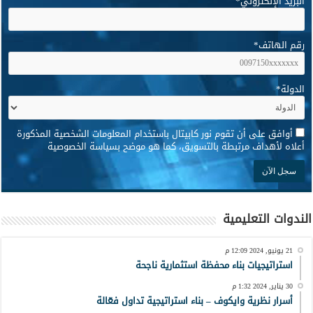
البريد الإلكتروني
*
رقم الهاتف
*
الدولة
*
*
أوافق على أن تقوم نور كابيتال باستخدام المعلومات الشخصية المذكورة
أعلاه لأهداف مرتبطة بالتسويق، كما هو موضح بسياسة الخصوصية
الندوات التعليمية
21 يونيو, 2024 12:09 م
استراتيجيات بناء محفظة استثمارية ناجحة
30 يناير, 2024 1:32 م
أسرار نظرية وايكوف – بناء استراتيجية تداول فعّالة