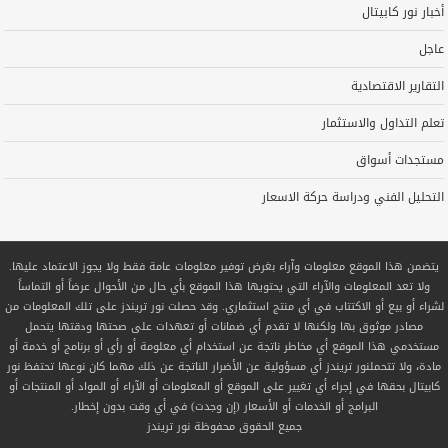
أخبار نور كابيتال
عاجل
التقارير الاقتصادية
تعلم التداول والاستثمار
مستجدات أسواق
التحليل الفني ودراسة حركة الاسعار
يتضمن هذا الموقع معلومات وآراء بغرض توفير معلومات عامة فقط ولا يجوز الاعتماد عليها.
ولا تعد المعلومات والآراء التي يحتويها هذا الموقع بأي حال من الأحوال عرضاً أو التماساً
لشراء أو بيع أو الاكتتاب في أي منتج استثماري. وقد حصلت نور تريندز على تلك المعلومات من
مصادر موثوق بها ولكنها لا تقدم أي ضمانات أو تعهدات على صحتها ودقتها يتحمل
مستخدمي هذا الموقع أي مخاطر ناتجة عن استخدام أي معلومة أو رأي أو برنامج أو خدمة أو
مادة، ولا تتحملنور تريندز أي مسؤولية عن الأضرار الناتجة عن ذلك مهما كان نوعها تحتفظ نور
كابيتال بحقها في إجراء أي تغيير على الموقع أو المعلومات أو الآراء أو المواد أو المنتجات أو
البرامج أو الخدمات أو الأسعار (إن وجدت) في أي وقت بدون إخطار.
جميع الحقوق محفوظة
نور تريندز